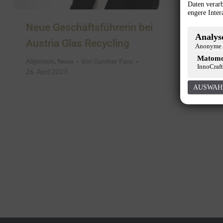
Daten verarb
engere Inter
Neue Geschäftsführerin bei
Analyse
Austria Glas Recycling
Anonyme A
Matom
Allgemein
,
News
Von
Gunther Pany
InnoCraft
26. April 2023
AUSWAH