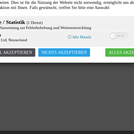
eiten. Dies ist für die Nutzung der Website nicht notwendig, ermöglicht uns ab
aktion mit Ihnen. Falls gewünscht, treffen Sie bitte eine Auswahl:
 / Statistik
(1 Dienst)
uswertung zur Fehlerbehebung und Weiterentwicklung
o
ⓘ Alle Details
 Ltd, Neuseeland
L AKZEPTIEREN
NICHTS AKZEPTIEREN
ALLES AKZ