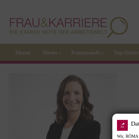
Home
News
Frauenwelt
Top-Unte
Da
Wir, RÖMA G