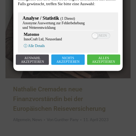
Falls gewünscht, treffen Sie bitte eine Auswahl:
Analyse / Statistik
(1 Dienst)
Anonyme Auswertung zur Fehlerbehebung
und Weiterentwicklung
Matomo
InnoCraft Ltd, Neuseeland
ⓘ Alle Details
AUSWAHL
NICHTS
ALLES
AKZEPTIEREN
AKZEPTIEREN
AKZEPTIEREN
Nathalie Cremades neue
Finanzvorständin bei der
Europäischen Reiseversicherung
Allgemein
,
News
Von
Gunther Pany
11. April 2023