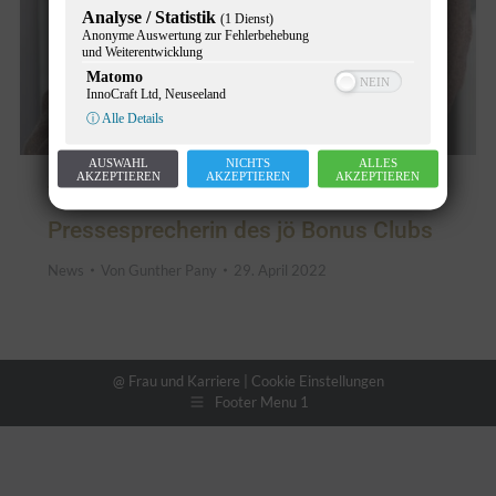
Analyse / Statistik
(1 Dienst)
Anonyme Auswertung zur Fehlerbehebung
und Weiterentwicklung
Matomo
InnoCraft Ltd, Neuseeland
ⓘ Alle Details
AUSWAHL
NICHTS
ALLES
AKZEPTIEREN
AKZEPTIEREN
AKZEPTIEREN
Therese Bauer ist neue
Pressesprecherin des jö Bonus Clubs
News
Von
Gunther Pany
29. April 2022
@ Frau und Karriere |
Cookie Einstellungen
Footer Menu 1