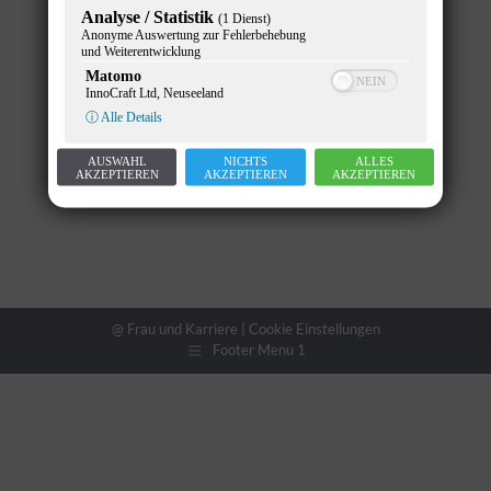
Analyse / Statistik
(1 Dienst)
Anonyme Auswertung zur Fehlerbehebung
und Weiterentwicklung
Matomo
InnoCraft Ltd, Neuseeland
ⓘ Alle Details
AUSWAHL
NICHTS
ALLES
AKZEPTIEREN
AKZEPTIEREN
AKZEPTIEREN
@ Frau und Karriere |
Cookie Einstellungen
Footer Menu 1