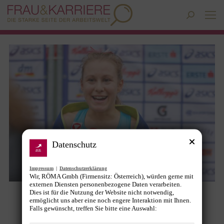
Search:
Datenschutz
Impressum
|
Datenschutzerklärung
Wir, RÖMA Gmbh (Firmensitz: Österreich), würden gerne mit
externen Diensten personenbezogene Daten verarbeiten.
Dies ist für die Nutzung der Website nicht notwendig,
33. ASICS Österreichischer Frauenlauf
ermöglicht uns aber eine noch engere Interaktion mit Ihnen.
Falls gewünscht, treffen Sie bitte eine Auswahl:
News
Von
Gunther Pany
4. Oktober 2021