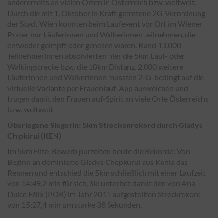
andererseits an vielen Orten in Österreich bzw. weltweit.
Durch die mit 1. Oktober in Kraft getretene 2G-Verordnung
der Stadt Wien konnten beim Laufevent vor Ort im Wiener
Prater nur Läuferinnen und Walkerinnen teilnehmen, die
entweder geimpft oder genesen waren. Rund 13.000
Teilnehmerinnen absolvierten hier die 5km Lauf- oder
Walkingstrecke bzw. die 10km Distanz. 2.000 weitere
Läuferinnen und Walkerinnen mussten 2-G-bedingt auf die
virtuelle Variante per Frauenlauf-App ausweichen und
trugen damit den Frauenlauf-Spirit an viele Orte Österreichs
bzw. weltweit.
Überlegene Siegerin: 5km Streckenrekord durch Gladys
Chipkirui (KEN)
Im 5km Elite-Bewerb purzelten heute die Rekorde: Von
Beginn an dominierte Gladys Chepkurui aus Kenia das
Rennen und entschied die 5km schließlich mit einer Laufzeit
von 14:49,2 min für sich. Sie unterbot damit den von Ana
Dulce Félix (POR) im Jahr 2011 aufgestellten Streckrekord
von 15:27,4 min um starke 38 Sekunden.