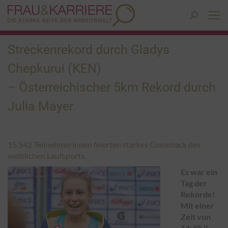
Search:
Streckenrekord durch Gladys
Chepkurui (KEN)
– Österreichischer 5km Rekord durch
Julia Mayer
15.542 Teilnehmerinnen feierten starkes Comeback des
weiblichen Laufsports.
Es war ein
Tag der
Rekorde!
Mit einer
Zeit von
14:49,2