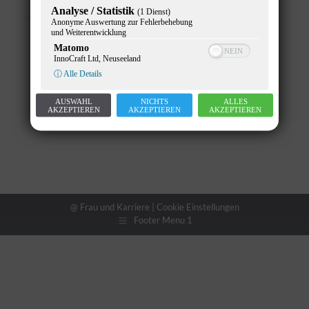
je.
Analyse / Statistik
(1 Dienst)
Anonyme Auswertung zur Fehlerbehebung
und Weiterentwicklung
News
Von
Gunther Pany
7. Oktober 2019
Matomo
InnoCraft Ltd, Neuseeland
ⓘ Alle Details
AUSWAHL
NICHTS
ALLES
AKZEPTIEREN
AKZEPTIEREN
AKZEPTIEREN
@ Frau und Karriere |
Cookie Einstellungen
Footer Menu 1