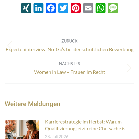
XING
LinkedIn
Facebook
Twitter
Pinterest
Email
Whats
Mes
Kommentarnavigation
ZURÜCK
Vorheriger
Experteninterview: No-Go’s bei der schriftlichen Bewerbung
Beitrag:
NÄCHSTES
Nächster
Women in Law – Frauen im Recht
Beitrag:
Weitere Meldungen
Karrierestrategie im Herbst: Warum
Qualifizierung jetzt reine Chefsache ist
28. Juli 2026