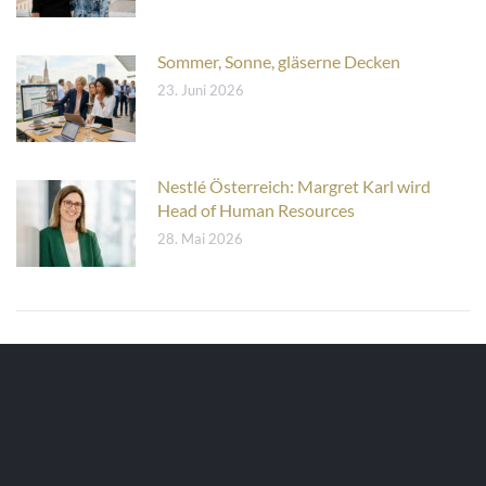
Sommer, Sonne, gläserne Decken
23. Juni 2026
Nestlé Österreich: Margret Karl wird
Head of Human Resources
28. Mai 2026