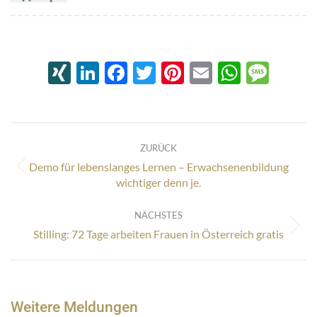
XING
LinkedIn
Facebook
Twitter
Pinterest
Email
Whats
Mes
Kommentarnavigation
ZURÜCK
Demo für lebenslanges Lernen – Erwachsenenbildung
Vorheriger
wichtiger denn je.
Beitrag:
NÄCHSTES
Nächster
Stilling: 72 Tage arbeiten Frauen in Österreich gratis
Beitrag:
Weitere Meldungen