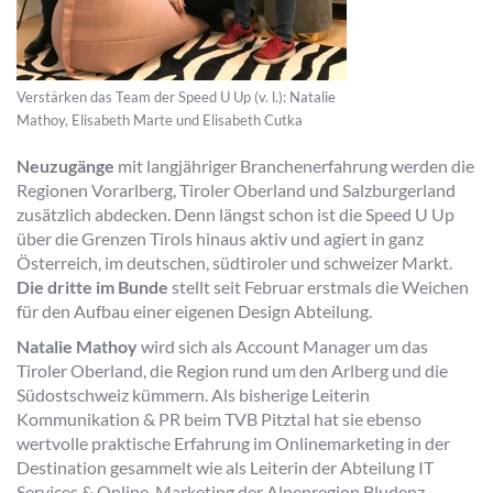
Verstärken das Team der Speed U Up (v. l.): Natalie
Mathoy, Elisabeth Marte und Elisabeth Cutka
Neuzugänge
mit langjähriger Branchenerfahrung werden die
Regionen Vorarlberg, Tiroler Oberland und Salzburgerland
zusätzlich abdecken. Denn längst schon ist die Speed U Up
über die Grenzen Tirols hinaus aktiv und agiert in ganz
Österreich, im deutschen, südtiroler und schweizer Markt.
Die dritte
im Bunde
stellt seit Februar erstmals die Weichen
für den Aufbau einer eigenen Design Abteilung.
Natalie Mathoy
wird sich als Account Manager um das
Tiroler Oberland, die Region rund um den Arlberg und die
Südostschweiz kümmern. Als bisherige Leiterin
Kommunikation & PR beim TVB Pitztal hat sie ebenso
wertvolle praktische Erfahrung im Onlinemarketing in der
Destination gesammelt wie als Leiterin der Abteilung IT
Services & Online-Marketing der Alpenregion Bludenz