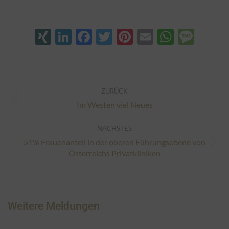
XING
LinkedIn
Facebook
Twitter
Pinterest
Email
Whats
Mes
Kommentarnavigation
ZURÜCK
Vorheriger
Im Westen viel Neues
Beitrag:
NÄCHSTES
51% Frauenanteil in der oberen Führungsebene von
Nächster
Österreichs Privatkliniken
Beitrag:
Weitere Meldungen