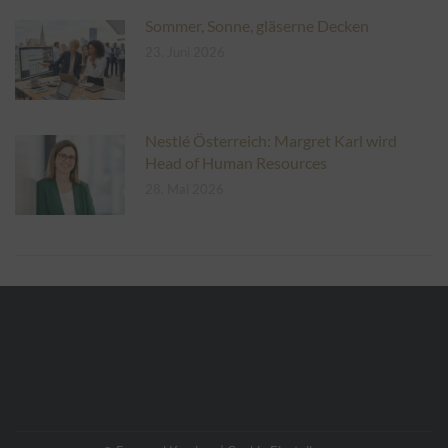
Sommer, Sonne, gläserne Decken
23. Juni 2026
Nestlé Österreich: Margret Karl wird
Head of Human Resources
28. Mai 2026