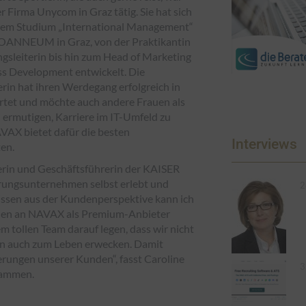
r Firma Unycom in Graz tätig. Sie hat sich
 dem Studium „International Management“
JOANNEUM in Graz, von der Praktikantin
ngsleiterin bis hin zum Head of Marketing
s Development entwickelt. Die
in hat ihren Werdegang erfolgreich in
artet und möchte auch andere Frauen als
ermutigen, Karriere im IT-Umfeld zu
AX bietet dafür die besten
Interviews
en.
rin und Geschäftsführerin der KAISER
erungsunternehmen selbst erlebt und
2
issen aus der Kundenperspektive kann ich
nden an NAVAX als Premium-Anbieter
tollen Team darauf legen, dass wir nicht
rn auch zum Leben erwecken. Damit
erungen unserer Kunden“, fasst Caroline
3
usammen.