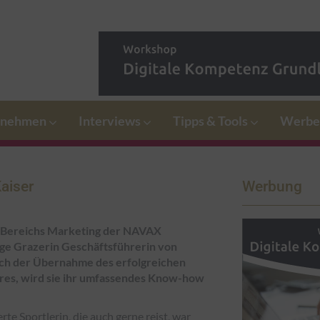
rnehmen
Interviews
Tipps & Tools
Werbe
aiser
Werbung
es Bereichs Marketing der NAVAX
e Grazerin Geschäftsführerin von
ch der Übernahme des erfolgreichen
es, wird sie ihr umfassendes Know-how
rte Sportlerin, die auch gerne reist, war