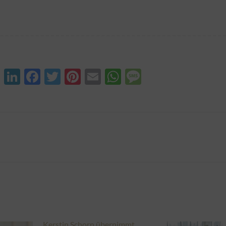
XING
LinkedIn
Facebook
Twitter
Pinterest
Email
WhatsApp
Message
Nächster
Beitrag:
Kerstin Schorn übernimmt