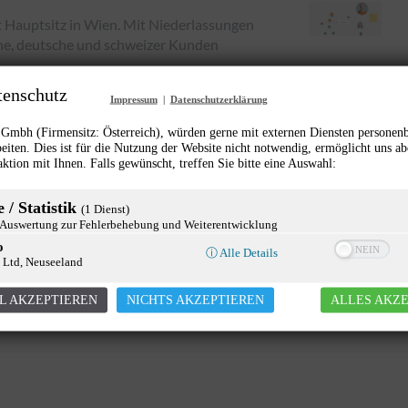
 Hauptsitz in Wien. Mit Niederlassungen
he, deutsche und schweizer Kunden
tenschutz
ozesse. Vorrangig in den Branchen
Impressum
|
Datenschutzerklärung
rbeiten mehr als 250 Mitarbeiterinnen und
mbh (Firmensitz: Österreich), würden gerne mit externen Diensten personen
ppe. Über 1.000 Unternehmenskunden und
eiten. Dies ist für die Nutzung der Website nicht notwendig, ermöglicht uns ab
geführten Softwarelösungen.
aktion mit Ihnen. Falls gewünscht, treffen Sie bitte eine Auswahl:
 (KI). Von der App-Entwicklung bis hin zum
lsoftware. Von Business-
 / Statistik
(1 Dienst)
rprise Ressource Planning (ERP) setzt
uswertung zur Fehlerbehebung und Weiterentwicklung
einhergehenden Geschäftsprozesse seiner
o
ⓘ Alle Details
 Ltd, Neuseeland
L AKZEPTIEREN
NICHTS AKZEPTIEREN
ALLES AKZ