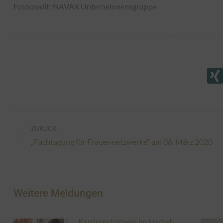
Fotocredit: NAVAX Unternehmensgruppe
Kommentarnavigation
ZURÜCK
Vorheriger
„Fachtagung für Frauennetzwerke“ am 06. März 2020
Beitrag:
Weitere Meldungen
Karrierestrategie im Herbst: