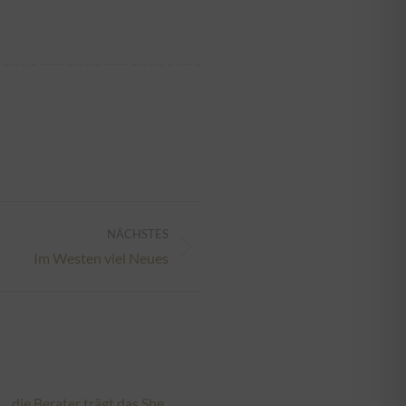
NÄCHSTES
Im Westen viel Neues
die Berater trägt das She