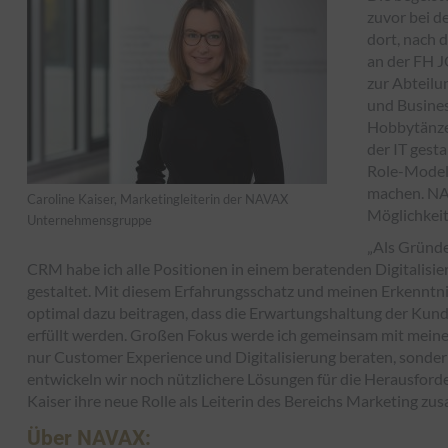
zuvor bei de
dort, nach
an der FH 
zur Abteilu
und Busines
Hobbytänzer
der IT gest
Role-Model 
machen. NAV
Caroline Kaiser, Marketingleiterin der NAVAX
Möglichkeit
Unternehmensgruppe
„Als Gründe
CRM habe ich alle Positionen in einem beratenden Digitalisi
gestaltet. Mit diesem Erfahrungsschatz und meinen Erkenntn
optimal dazu beitragen, dass die Erwartungshaltung der Ku
erfüllt werden.
Großen Fokus werde ich gemeinsam mit meinem 
nur Customer Experience und Digitalisierung beraten, sonde
entwickeln wir noch nützlichere Lösungen für die Herausford
Kaiser ihre neue Rolle als Leiterin des Bereichs Marketing z
Über NAVAX: