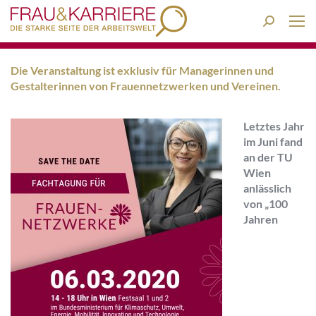
Search:
Die Veranstaltung ist exklusiv für Managerinnen und
Gestalterinnen von Frauennetzwerken und Vereinen.
Letztes Jahr
im Juni fand
an der TU
Wien
anlässlich
von „100
Jahren