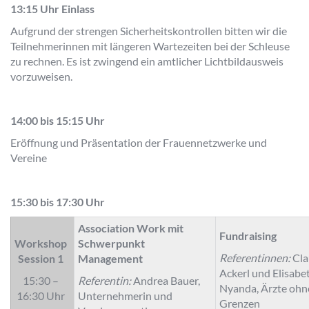
13:15 Uhr Einlass
Aufgrund der strengen Sicherheitskontrollen bitten wir die
Teilnehmerinnen mit längeren Wartezeiten bei der Schleuse
zu rechnen. Es ist zwingend ein amtlicher Lichtbildausweis
vorzuweisen.
14:00 bis 15:15 Uhr
Eröffnung und Präsentation der Frauennetzwerke und
Vereine
15:30 bis 17:30 Uhr
Association Work mit
Fundraising
Workshop
Schwerpunkt
Referentinnen:
Cla
Session 1
Management
Ackerl und Elisabe
15:30 –
Referentin:
Andrea Bauer,
Nyanda, Ärzte ohn
16:30 Uhr
Unternehmerin und
Grenzen