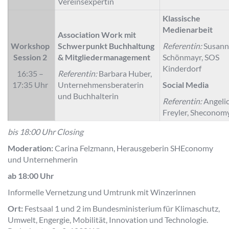
Vereinsexpertin
Klassische
Medienarbeit
Association Work mit
Workshop
Schwerpunkt
Buchhaltung
Referentin:
Susann
Session 2
& Mitgliedermanagement
Schönmayr, SOS
Kinderdorf
16:35 –
Referentin:
Barbara Huber,
17:35 Uhr
Unternehmensberaterin
Social Media
und Buchhalterin
Referentin:
Angeli
Freyler, Sheconom
bis 18:00 Uhr Closing
Moderation:
Carina Felzmann, Herausgeberin SHEconomy
und Unternehmerin
ab 18:00 Uhr
Informelle Vernetzung und Umtrunk mit Winzerinnen
Ort:
Festsaal 1 und 2 im Bundesministerium für Klimaschutz,
Umwelt, Engergie, Mobilität, Innovation und Technologie.