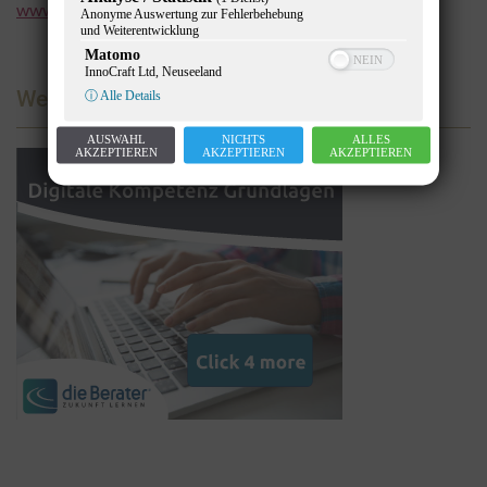
www.zukunftspolitik.de
Anonyme Auswertung zur Fehlerbehebung
und Weiterentwicklung
Matomo
InnoCraft Ltd, Neuseeland
Werbung
ⓘ Alle Details
AUSWAHL
NICHTS
ALLES
AKZEPTIEREN
AKZEPTIEREN
AKZEPTIEREN