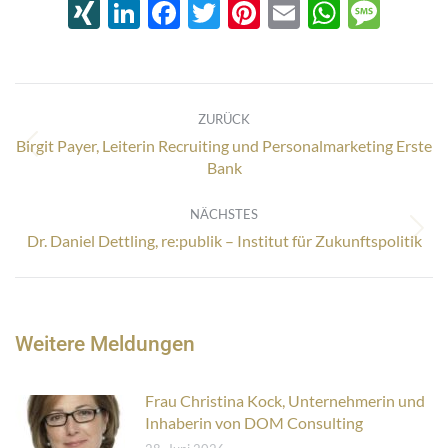
XING
LinkedIn
Facebook
Twitter
Pinterest
Email
Whats
Mes
Kommentarnavigation
ZURÜCK
Birgit Payer, Leiterin Recruiting und Personalmarketing Erste
Vorheriger
Bank
Beitrag:
NÄCHSTES
Nächster
Dr. Daniel Dettling, re:publik – Institut für Zukunftspolitik
Beitrag:
Weitere Meldungen
Frau Christina Kock, Unternehmerin und
Inhaberin von DOM Consulting