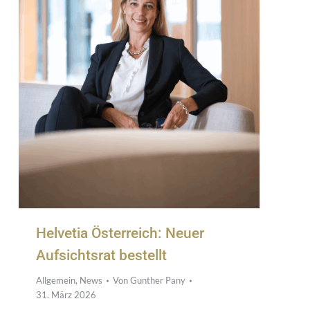
Helvetia Österreich: Neuer
Aufsichtsrat bestellt
Allgemein
,
News
Von
Gunther Pany
31. März 2026