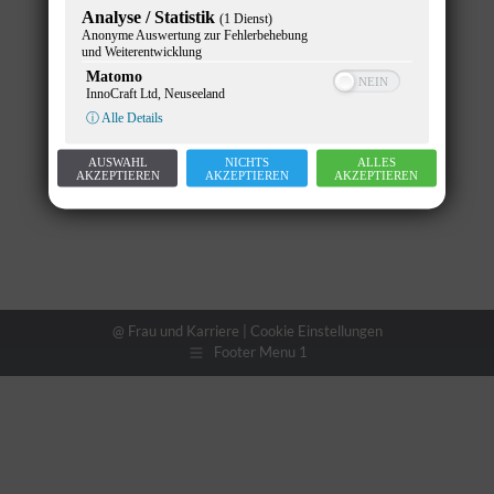
Analyse / Statistik
(1 Dienst)
News
Von
Gunther Pany
25. April 2022
Anonyme Auswertung zur Fehlerbehebung
und Weiterentwicklung
Matomo
InnoCraft Ltd, Neuseeland
ⓘ Alle Details
AUSWAHL
NICHTS
ALLES
AKZEPTIEREN
AKZEPTIEREN
AKZEPTIEREN
@ Frau und Karriere |
Cookie Einstellungen
Footer Menu 1