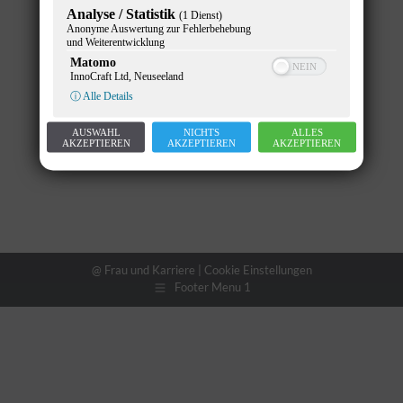
Analyse / Statistik
(1 Dienst)
Anonyme Auswertung zur Fehlerbehebung
und Weiterentwicklung
Matomo
InnoCraft Ltd, Neuseeland
ⓘ Alle Details
AUSWAHL
NICHTS
ALLES
AKZEPTIEREN
AKZEPTIEREN
AKZEPTIEREN
@ Frau und Karriere |
Cookie Einstellungen
Footer Menu 1