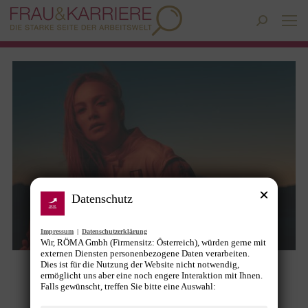
Search:
Datenschutz
Impressum
|
Datenschutzerklärung
Wir, RÖMA Gmbh (Firmensitz: Österreich), würden gerne mit
externen Diensten personenbezogene Daten verarbeiten.
Dies ist für die Nutzung der Website nicht notwendig,
De Tomaso begrüßt Carmen Jorda
ermöglicht uns aber eine noch engere Interaktion mit Ihnen.
Falls gewünscht, treffen Sie bitte eine Auswahl:
News
Von
Gunther Pany
17. September 2021