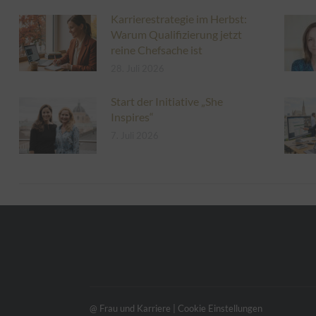
Karrierestrategie im Herbst:
Warum Qualifizierung jetzt
reine Chefsache ist
28. Juli 2026
Start der Initiative „She
Inspires“
7. Juli 2026
@ Frau und Karriere |
Cookie Einstellungen