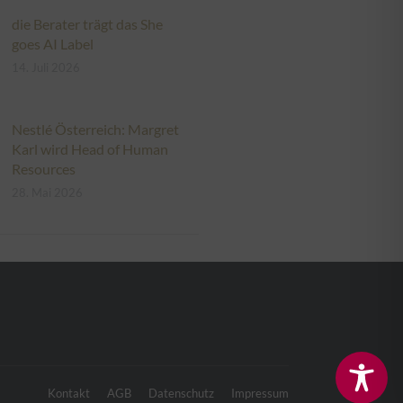
die Berater trägt das She
goes AI Label
14. Juli 2026
Nestlé Österreich: Margret
Karl wird Head of Human
Resources
28. Mai 2026
Kontakt
AGB
Datenschutz
Impressum