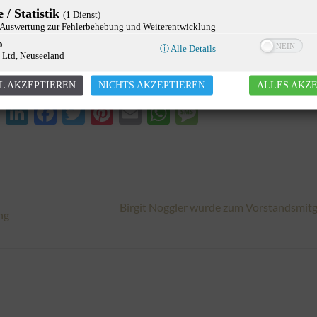
3
 / Statistik
(1 Dienst)
uswertung zur Fehlerbehebung und Weiterentwicklung
o
ⓘ Alle Details
 Ltd, Neuseeland
L AKZEPTIEREN
NICHTS AKZEPTIEREN
ALLES AKZ
XING
LinkedIn
Facebook
Twitter
Pinterest
Email
WhatsApp
Message
Birgit Noggler wurde zum Vorstandsmitgl
Nächster
ng
Beitrag: