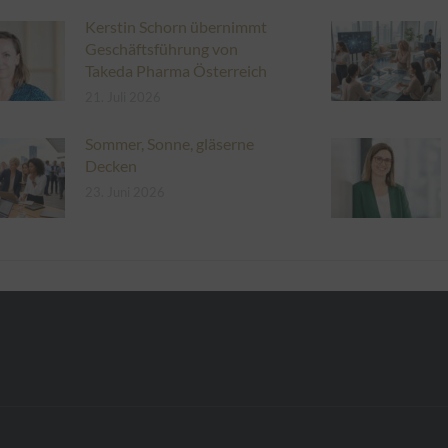
Kerstin Schorn übernimmt
Geschäftsführung von
Takeda Pharma Österreich
21. Juli 2026
Sommer, Sonne, gläserne
Decken
23. Juni 2026