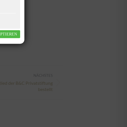
. Februar 2026
EPTIEREN
NÄCHSTES
ied der B&C Privatstiftung
bestellt