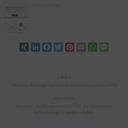
3. Februar 2026
XING
LinkedIn
Facebook
Twitter
Pinterest
Email
Whats
Mes
Kommentarnavigation
ZURÜCK
Vorheriger
Michaela Reisinger ist neue Pressesprecherin des VÖZ
Beitrag:
NÄCHSTES
Karriere- und Kinderwunsch? Mit der künstlichen
Nächster
Befruchtung ist beides möglich
Beitrag: