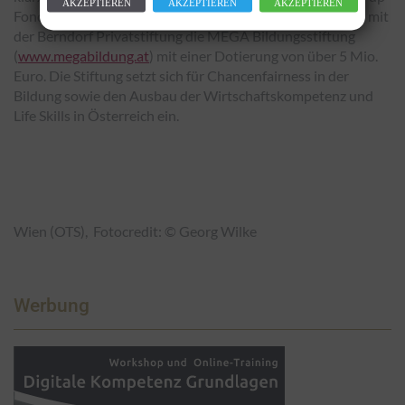
AKZEPTIEREN
AKZEPTIEREN
AKZEPTIEREN
Fonds. 2019 gründete die B&C Privatstiftung gemeinsam mit
der Berndorf Privatstiftung die MEGA Bildungsstiftung
(
www.megabildung.at
) mit einer Dotierung von über 5 Mio.
Euro. Die Stiftung setzt sich für Chancenfairness in der
Bildung sowie den Ausbau der Wirtschaftskompetenz und
Life Skills in Österreich ein.
Wien (OTS), Fotocredit: © Georg Wilke
Werbung