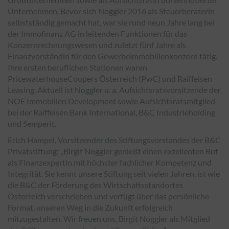
Unternehmen. Bevor sich Noggler 2016 als Steuerberaterin
selbstständig gemacht hat, war sie rund neun Jahre lang bei
der Immofinanz AG in leitenden Funktionen für das
Konzernrechnungswesen und zuletzt fünf Jahre als
Finanzvorständin für den Gewerbeimmobilienkonzern tätig.
Ihre ersten beruflichen Stationen waren
PricewaterhouseCoopers Österreich (PwC) und Raiffeisen
Leasing. Aktuell ist Noggler u. a. Aufsichtsratsvorsitzende der
NOE Immobilien Development sowie Aufsichtsratsmitglied
bei der Raiffeisen Bank International, B&C Industrieholding
und Semperit.
Erich Hampel, Vorsitzender des Stiftungsvorstandes der B&C
Privatstiftung: „Birgit Noggler genießt einen exzellenten Ruf
als Finanzexpertin mit höchster fachlicher Kompetenz und
Integrität. Sie kennt unsere Stiftung seit vielen Jahren, ist wie
die B&C der Förderung des Wirtschaftsstandortes
Österreich verschrieben und verfügt über das persönliche
Format, unseren Weg in die Zukunft erfolgreich
mitzugestalten. Wir freuen uns, Birgit Noggler als Mitglied