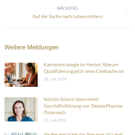
Beitrag:
NÄCHSTES
Nächster
Auf der Suche nach Lebensrettern
Beitrag:
Weitere Meldungen
Karrierestrategie im Herbst: Warum
Qualifizierung jetzt reine Chefsache ist
28. Juli 2026
Kerstin Schorn übernimmt
Geschäftsführung von Takeda Pharma
Österreich
21. Juli 2026
die Berater trägt das She goes AI Label