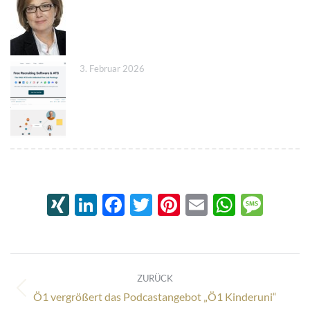
3. Februar 2026
XING
LinkedIn
Facebook
Twitter
Pinterest
Email
Whats
Mes
Kommentarnavigation
ZURÜCK
Vorheriger
Ö1 vergrößert das Podcastangebot „Ö1 Kinderuni“