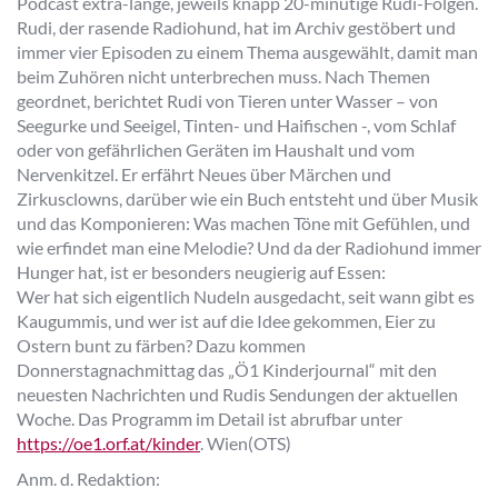
Podcast extra-lange, jeweils knapp 20-minütige Rudi-Folgen.
Rudi, der rasende Radiohund, hat im Archiv gestöbert und
immer vier Episoden zu einem Thema ausgewählt, damit man
beim Zuhören nicht unterbrechen muss. Nach Themen
geordnet, berichtet Rudi von Tieren unter Wasser – von
Seegurke und Seeigel, Tinten- und Haifischen -, vom Schlaf
oder von gefährlichen Geräten im Haushalt und vom
Nervenkitzel. Er erfährt Neues über Märchen und
Zirkusclowns, darüber wie ein Buch entsteht und über Musik
und das Komponieren: Was machen Töne mit Gefühlen, und
wie erfindet man eine Melodie? Und da der Radiohund immer
Hunger hat, ist er besonders neugierig auf Essen:
Wer hat sich eigentlich Nudeln ausgedacht, seit wann gibt es
Kaugummis, und wer ist auf die Idee gekommen, Eier zu
Ostern bunt zu färben? Dazu kommen
Donnerstagnachmittag das „Ö1 Kinderjournal“ mit den
neuesten Nachrichten und Rudis Sendungen der aktuellen
Woche. Das Programm im Detail ist abrufbar unter
https://oe1.orf.at/kinder
. Wien(OTS)
Anm. d. Redaktion: