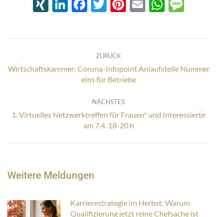
XING
LinkedIn
Facebook
Twitter
Pinterest
Email
Whats
Mes
Kommentarnavigation
ZURÜCK
Wirtschaftskammer: Corona-Infopoint Anlaufstelle Nummer
Vorheriger
eins für Betriebe
Beitrag:
NÄCHSTES
1. Virtuelles Netzwerktreffen für Frauen* und Interessierte
Nächster
am 7.4. 18-20 h
Beitrag:
Weitere Meldungen
Karrierestrategie im Herbst: Warum
Qualifizierung jetzt reine Chefsache ist