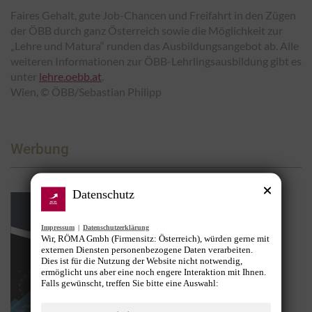
Faires Gehalt, gute Job-Chancen und Freifahrt in den Zügen
der ÖBB durch ganz Österreich sowie die Möglichkeit zur
„Lehre und Matura“ runden das Ausbildungsangebot ab. Alle
weiteren Informationen zur ÖBB-Lehrlingsausbildung gibt es
unter
lehre.oebb.at
.
Wien, © ÖBB/Sebastian Philipp
Werbung
Datenschutz
Impressum
|
Datenschutzerklärung
Wir, RÖMA Gmbh (Firmensitz: Österreich), würden gerne mit
externen Diensten personenbezogene Daten verarbeiten.
Dies ist für die Nutzung der Website nicht notwendig,
ermöglicht uns aber eine noch engere Interaktion mit Ihnen.
Falls gewünscht, treffen Sie bitte eine Auswahl: