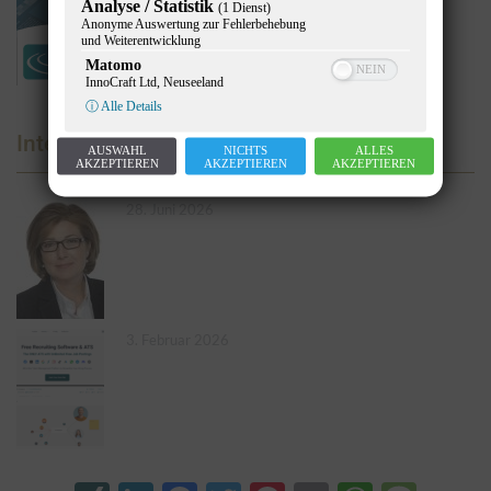
Analyse / Statistik
(1 Dienst)
Anonyme Auswertung zur Fehlerbehebung
und Weiterentwicklung
Matomo
InnoCraft Ltd, Neuseeland
ⓘ Alle Details
Interviews
AUSWAHL
NICHTS
ALLES
AKZEPTIEREN
AKZEPTIEREN
AKZEPTIEREN
28. Juni 2026
3. Februar 2026