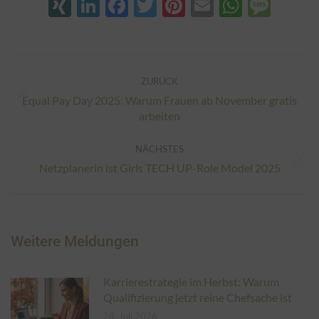
XING
LinkedIn
Facebook
Twitter
Pinterest
Email
Whats
Mes
Kommentarnavigation
ZURÜCK
Equal Pay Day 2025: Warum Frauen ab November gratis
Vorheriger
arbeiten
Beitrag:
NÄCHSTES
Nächster
Netzplanerin ist Girls TECH UP-Role Model 2025
Beitrag:
Weitere Meldungen
Karrierestrategie im Herbst: Warum
Qualifizierung jetzt reine Chefsache ist
28. Juli 2026