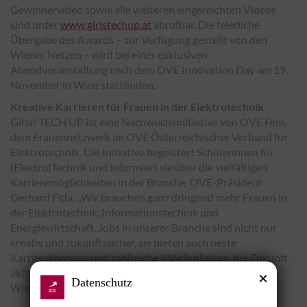
Gewinnervideo sowie alle weiteren eingereichten Videos
sind unter
www.girlstechup.at
abrufbar. Die feierliche
Übergabe des Awards – zur Verfügung gestellt von den
Wiener Netzen – wird bei einer exklusiven
Abendveranstaltung nach dem OVE Innovation Day am 19.
November in Wien stattfinden.
Kreative Karrieren für Frauen in der Elektrotechnik
Girls! TECH UP ist eine Nachwuchsinitiative von OVE Fem,
dem Frauennetzwerk im OVE Österreichischer Verband für
Elektrotechnik. Die Initiative begeistert Schülerinnen für
(Elektro)Technik und informiert sie über die vielfältigen
Karrieremöglichkeiten in der Branche. OVE-Präsident
Gerhard Fida:
„Wir brauchen ganz dringend mehr Frauen in
der Elektrotechnik, Informationstechnik und
Energiewirtschaft. Jobs in unserer Branche sind nicht nur
kreativ und zukunftssicher, sie bieten auch beste
Karrierechancen und zahlreiche Möglichkeiten, die Zukunft
aktiv mitzugestalten.“
Datenschutz
Wien (OTS),
Fotocredit
Josip Bosnjak