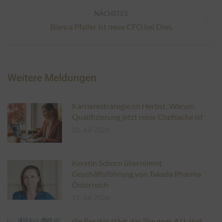
Beitrag:
NÄCHSTES
Nächster
Bianca Pfaller ist neue CFO bei Drei.
Beitrag:
Weitere Meldungen
Karrierestrategie im Herbst: Warum
Qualifizierung jetzt reine Chefsache ist
28. Juli 2026
Kerstin Schorn übernimmt
Geschäftsführung von Takeda Pharma
Österreich
21. Juli 2026
die Berater trägt das She goes AI Label