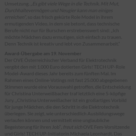
Umsetzung.
„Es gibt viele Wege in die Technik. Mit Mut,
Durchhaltevermögen und Neugier kann man einiges
erreichen“
, so das frisch gekürte Role Model in ihrem
ermutigenden Video, in dem sie betont, dass technische
Berufe nicht nur für Burschen erstrebenswert sind:
„Ich
möchte Mädchen dazu ermutigen, sich einfach zu trauen.
Denn Technik ist kreativ und lebt von Zusammenarbeit.“
Award-Übergabe am 19. November
Der OVE Österreichischer Verband für Elektrotechnik
vergibt den mit 1.000 Euro dotierten Girls! TECH UP-Role
Model-Award dieses Jahr bereits zum fünften Mal. Im
Rahmen eines Online-Votings mit fast 25.000 abgegebenen
Stimmen wurde eine Vorauswahl getroffen, die Entscheidung
für Christina Unterweißbacher traf letztlich eine 5-köpfige
Jury.
„Christina Unterweißacher ist ein großartiges Vorbild
für junge Mädchen, die den Schritt in die Elektrotechnik
überlegen. Sie zeigt, wie unterschiedlich Ausbildungswege
verlaufen können und vermittelt eine unglaubliche
Begeisterung für ihren Job“
, freut sich
OVE Fem-Vorsitzende
und Girls! TECH UP-Initiatorin Michaela Leonhardt. Das