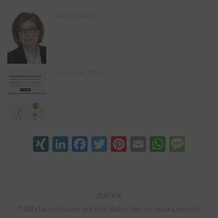
28. Juni 2026
3. Februar 2026
XING
LinkedIn
Facebook
Twitter
Pinterest
Email
Whats
Mes
Kommentarnavigation
ZURÜCK
Vorheriger
ÖBB starten heuer mit drei Rekorden ins neue Lehrjahr