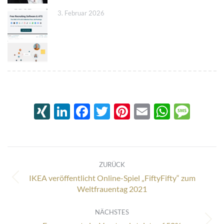
3. Februar 2026
XING
LinkedIn
Facebook
Twitter
Pinterest
Email
Whats
Mes
Kommentarnavigation
ZURÜCK
IKEA veröffentlicht Online-Spiel „FiftyFifty“ zum
Vorheriger
Weltfrauentag 2021
Beitrag:
NÄCHSTES