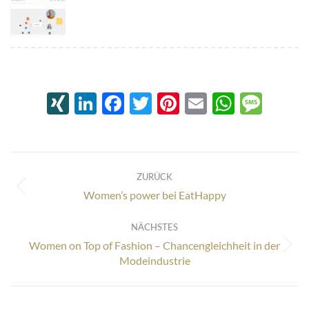
XING
LinkedIn
Facebook
Twitter
Pinterest
Email
Whats
Mes
Kommentarnavigation
ZURÜCK
Vorheriger
Women’s power bei EatHappy
Beitrag:
NÄCHSTES
Women on Top of Fashion – Chancengleichheit in der
Nächster
Modeindustrie
Beitrag: