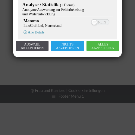
Allgemein
,
Chancengleichheit
,
Featured
,
News
Analyse / Statistik
(1 Dienst)
Von
Gunther Pany
3. März 2026
Anonyme Auswertung zur Fehlerbehebung
und Weiterentwicklung
Matomo
InnoCraft Ltd, Neuseeland
ⓘ Alle Details
AUSWAHL
NICHTS
ALLES
AKZEPTIEREN
AKZEPTIEREN
AKZEPTIEREN
@ Frau und Karriere |
Cookie Einstellungen
Footer Menu 1