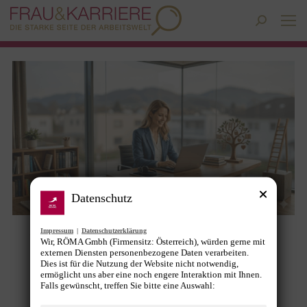
Search:
Datenschutz
Impressum
|
Datenschutzerklärung
Warum Weiterbildung für Frauen in
Wir, RÖMA Gmbh (Firmensitz: Österreich), würden gerne mit
externen Diensten personenbezogene Daten verarbeiten.
Österreich gerade jetzt entscheidend
Dies ist für die Nutzung der Website nicht notwendig,
ermöglicht uns aber eine noch engere Interaktion mit Ihnen.
ist
Falls gewünscht, treffen Sie bitte eine Auswahl: