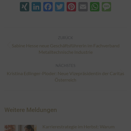
XING
LinkedIn
Facebook
Twitter
Pinterest
Email
Whats
Mes
Kommentarnavigation
ZURÜCK
Sabine Hesse neue Geschäftsführerin im Fachverband
Vorheriger
Metalltechnische Industrie
Beitrag:
NÄCHSTES
Kristina Edlinger-Ploder: Neue Vizepräsidentin der Caritas
Nächster
Österreich
Beitrag:
Weitere Meldungen
Karrierestrategie im Herbst: Warum