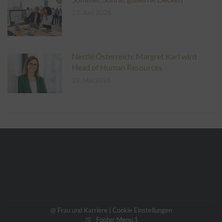
23. Juni 2026
Nestlé Österreich: Margret Karl wird
Head of Human Resources
28. Mai 2026
@ Frau und Karriere |
Cookie Einstellungen
Footer Menu 1