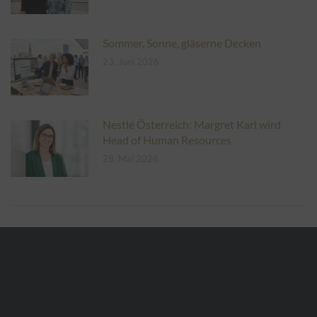
Sommer, Sonne, gläserne Decken
23. Juni 2026
Nestlé Österreich: Margret Karl wird
Head of Human Resources
28. Mai 2026