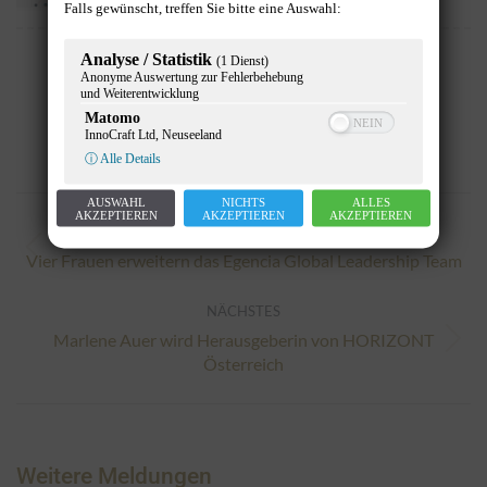
Falls gewünscht, treffen Sie bitte eine Auswahl:
Analyse / Statistik
(1 Dienst)
Anonyme Auswertung zur Fehlerbehebung
und Weiterentwicklung
XING
LinkedIn
Facebook
Twitter
Pinterest
Email
Whats
Mes
Matomo
InnoCraft Ltd, Neuseeland
ⓘ Alle Details
AUSWAHL
NICHTS
ALLES
Kommentarnavigation
AKZEPTIEREN
AKZEPTIEREN
AKZEPTIEREN
ZURÜCK
Vorheriger
Vier Frauen erweitern das Egencia Global Leadership Team
Beitrag:
NÄCHSTES
Marlene Auer wird Herausgeberin von HORIZONT
Nächster
Österreich
Beitrag:
Weitere Meldungen