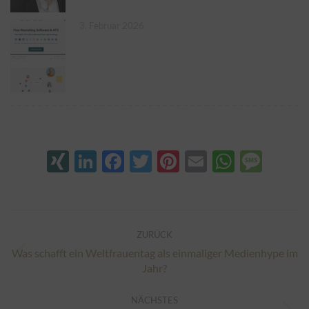
3. Februar 2026
XING
LinkedIn
Facebook
Twitter
Pinterest
Email
Whats
Mes
Kommentarnavigation
ZURÜCK
Was schafft ein Weltfrauentag als einmaliger Medienhype im
Vorheriger
Jahr?
Beitrag:
NÄCHSTES