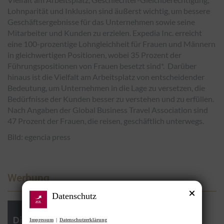
Lohnparität und Inklusion sind äußerst wichtig, um bessere
Geschäftsergebnisse für das Unternehmen sowie seine
Mitarbeiter und Kunden zu erzielen. Expedia Inc. erreicht
eine 100-prozentige Lohngleichheit für Frauen und Männern
in gleichwertigen Positionen, wobei 35 Prozent der
Führungspositionen von Frauen besetzt sind*. Darüber
hinaus ist die Vielfalt am Arbeitsplatz von entscheidender
Bedeutung, um Unternehmen in die Lage zu versetzen, die
Bedürfnisse der Kunden besser zu verstehen und zu erfüllen.
Nach Angaben der Global Business Travel Association sind
47 Prozent der Frauen, die reisen, geschäftlich unterwegs.
Bild: egencia press
Werbung
Datenschutz
Impressum
|
Datenschutzerklärung