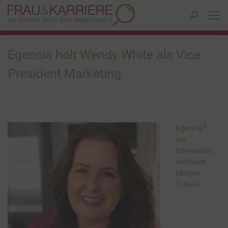
Search:
Egencia holt Wendy White als Vice
President Marketing
®
Egencia
,
ein
führendes,
weltweit
tätiges
Travel-