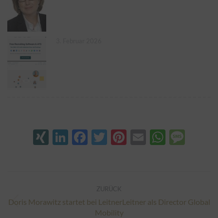
3. Februar 2026
XING
LinkedIn
Facebook
Twitter
Pinterest
Email
Whats
Mes
Kommentarnavigation
ZURÜCK
Doris Morawitz startet bei LeitnerLeitner als Director Global
Vorheriger
Mobility
Beitrag: