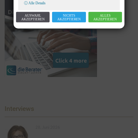
ⓘ Alle Details
AUSWAHL
NICHTS
ALLES
AKZEPTIEREN
AKZEPTIEREN
AKZEPTIEREN
Interviews
28. Juni 2026