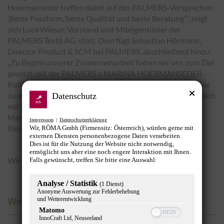
Hoermanseder treffen dabei auf das PALMERS-Versprechen
‚Beste Passform, beste Qualität und beste Beratung'“
, zeigt
sich Luca Wieser, Vorstand und Miteigentümer der
PALMERS Textil AG, stolz. Dem fügt Sebastian Hörmann,
Director Product & SCM bei PALMERS, abschließend hinzu:
„Zu Beginn unserer Zusammenarbeit haben wir uns zum Ziel
gesetzt, mit der PALMERS x MARINA HOERMANSEDER-
Kollektion vor allem eine fashion-affine, jüngere Zielgruppe
zu erreichen. Nach einem Jahr der Zusammenarbeit lässt sich
Datenschutz
mit Sicherheit sagen, dass uns dies mehr als gelungen ist.
Man darf also gespannt sein, wohin unsere gemeinsame
Impressum
|
Datenschutzerklärung
Reise in den kommenden Jahren gehen wird.“
Wir, RÖMA Gmbh (Firmensitz: Österreich), würden gerne mit
externen Diensten personenbezogene Daten verarbeiten.
Dies ist für die Nutzung der Website nicht notwendig,
ermöglicht uns aber eine noch engere Interaktion mit Ihnen.
Wien (OTS), Fotocredit: © Philipp Lipiarski
Falls gewünscht, treffen Sie bitte eine Auswahl:
Analyse / Statistik
(1 Dienst)
Anonyme Auswertung zur Fehlerbehebung
und Weiterentwicklung
Werbung
Matomo
InnoCraft Ltd, Neuseeland