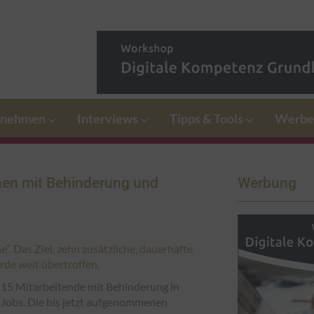
rnehmen
Interviews
Tipps & Tools
Werbe
hen mit Behinderung und
Werbung
. Das Ziel, zehn zusätzliche, dauerhafte
rde weit übertroffen.
 15 Mitarbeitende mit Behinderung in
 Jobs. Die bis jetzt aufgenommenen