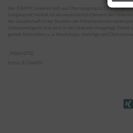
Der ÖAMTC bekennt sich aus Überzeugung zu Chancengleichhei
Umgang mit Vielfalt ist ein wesentliches Element der Unternehm
der Gesellschaft in der Struktur der Mitarbeitenden widerspi
Gleichwertigkeit sind auch in den Statuten festgelegt. Damit
gezielt Aktivitäten, u. a. Workshops, Vorträge und Diskussion
(Wien/OTS)
Fotos:
© ÖAMTC
Kommentarnavigation