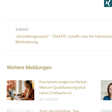
Kommentarnavigation
ZURÜCK
„Einstellungssache“ – ÖAMTC schafft Jobs für Mensche
Vorheriger
Behinderung
Beitrag:
Weitere Meldungen
Karrierestrategie im Herbst:
Warum Qualifizierung jetzt
reine Chefsache ist
28. Juli 2026
Start der Initiative „She