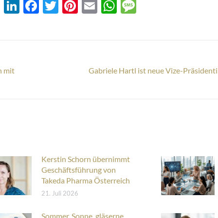
XING
LinkedIn
Facebook
Twitter
Pinterest
Email
WhatsApp
Message
n mit
Gabriele Hartl ist neue Vize-Präsident
Nächster
Beitrag:
Kerstin Schorn übernimmt
Geschäftsführung von
Takeda Pharma Österreich
21. Juli 2026
Sommer, Sonne, gläserne