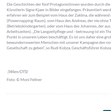
Die Geschichten der fünf ProtagonistInnen wurden durch die I
Künstlerin Signe Kjaer in Bilder eingefangen. Präsentiert wer
erfahren wir zum Beispiel vom Haus der Zaklina, die während d
(Powernapping-Raum), vom Haus des Andreas, der nie ohne Te
(Betriebskindergarten), oder vom Haus des Johannes, der aus
Arbeitszeiten). „Die Langzeitpflege und –betreuung ist ein T
Punkt in unserem Leben beschäftigt. Es ist uns daher eine gr
bewundernswerten Menschen mit unserer Kampagne den notw
Gesellschaft zu geben“, so Rudi Kobza, Geschäftsführer Kobz
(Wien/OTS)
Foto:
© Moni Fellner