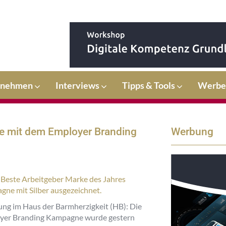
rnehmen
Interviews
Tipps & Tools
Werbe
e mit dem Employer Branding
Werbung
 Beste Arbeitgeber Marke des Jahres
gne mit Silber ausgezeichnet.
ng im Haus der Barmherzigkeit (HB): Die
yer Branding Kampagne wurde gestern