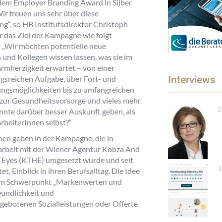
dem Employer Branding Award in Silber
Wir freuen uns sehr über diese
g“, so HB Institutsdirektor Christoph
er das Ziel der Kampagne wie folgt
 „Wir möchten potentielle neue
 und Kollegen wissen lassen, was sie im
rmherzigkeit erwartet – von einer
sreichen Aufgabe, über Fort- und
Interviews
ngsmöglichkeiten bis zu umfangreichen
ur Gesundheitsvorsorge und vieles mehr.
2
nte darüber besser Auskunft geben, als
rbeiterInnen selbst?“
nen geben in der Kampagne, die in
beit mit der Wiener Agentur Kobza And
 Eyes (KTHE) umgesetzt wurde und seit
3
, Einblick in ihren Berufsalltag. Die Idee
 zum Schwerpunkt „Markenwerten und
eundlichkeit und
ngebotenen Sozialleistungen oder Offerte