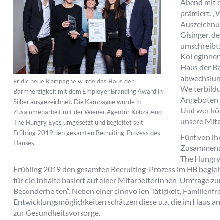
Abend mit 
prämiert. „
Auszeichnun
Gisinger, d
umschreibt:
Kolleginnen
Haus der Ba
abwechslung
Fr die neue Kampagne wurde das Haus der
Weiterbildu
Barmherzigkeit mit dem Employer Branding Award in
Angeboten z
Silber ausgezeichnet. Die Kampagne wurde in
Und wer kön
Zusammenarbeit mit der Wiener Agentur Kobza And
unsere Mita
The Hungry Eyes umgesetzt und begleitet seit
Frühling 2019 den gesamten Recruiting-Prozess des
Fünf von ih
Hauses.
Zusammenar
The Hungry
Frühling 2019 den gesamten Recruiting-Prozess im HB begleitet
für die Inhalte basiert auf einer MitarbeiterInnen-Umfrage
Besonderheiten“. Neben einer sinnvollen Tätigkeit, Familienfr
Entwicklungsmöglichkeiten schätzen diese u.a. die im Haus a
zur Gesundheitsvorsorge.