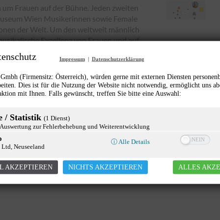
ch um Frauen auf der Bühne. Jeden zweiten
tmuseum Wien Musikerinnen sowie Female
onen der Welt. Um den weltweit männlich
sikalische Exzellenz von Frauen und auf
sische Charakter der ausgewählten Acts
tenschutz
Impressum
|
Datenschutzerklärung
n Bezüge. Feminismus, Queerness sowie
 Publikum konfrontieren und es ermutigen
mbh (Firmensitz: Österreich), würden gerne mit externen Diensten personen
nzutreten. Im Vorfeld des Konzertes wird
eiten. Dies ist für die Nutzung der Website nicht notwendig, ermöglicht uns ab
aktion mit Ihnen. Falls gewünscht, treffen Sie bitte eine Auswahl:
Wirken innerhalb für Frauen
beleuchtet und besprochen.
 / Statistik
(1 Dienst)
uswertung zur Fehlerbehebung und Weiterentwicklung
o
ⓘ Alle Details
 Ltd, Neuseeland
L AKZEPTIEREN
NICHTS AKZEPTIEREN
ALLES AKZ