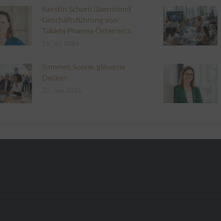
Kerstin Schorn übernimmt
Geschäftsführung von
Takeda Pharma Österreich
21. Juli 2026
Sommer, Sonne, gläserne
Decken
23. Juni 2026