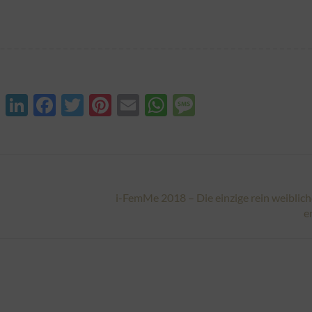
XING
LinkedIn
Facebook
Twitter
Pinterest
Email
WhatsApp
Message
i-FemMe 2018 – Die einzige rein weiblic
Nächster
e
Beitrag: