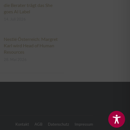
die Berater trägt das She
goes AI Label
14. Juli 2026
Nestlé Österreich: Margret
Karl wird Head of Human
Resources
28. Mai 2026
Kontakt
AGB
Datenschutz
Impressum