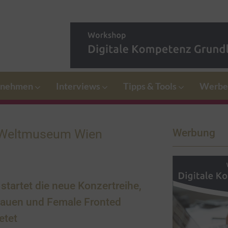
rnehmen
Interviews
Tipps & Tools
Werbe
m Weltmuseum Wien
Werbung
startet die neue Konzertreihe,
Frauen und Female Fronted
etet