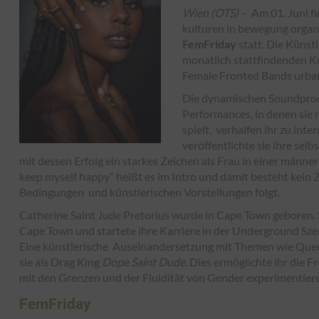
Wien (OTS)
– Am 01. Juni 
kulturen in bewegung organi
FemFriday
statt. Die Künst
monatlich stattfindenden Ko
Female Fronted Bands urban
Die dynamischen Soundprodu
Performances, in denen sie
spielt, verhalfen ihr zu int
veröffentlichte sie ihre sel
mit dessen Erfolg ein starkes Zeichen als Frau in einer männe
keep myself happy“ heißt es im Intro und damit besteht kein Z
Bedingungen und künstlerischen Vorstellungen folgt.
Catherine Saint Jude Pretorius wurde in Cape Town geboren. Si
Cape Town und startete ihre Karriere in der Underground Szen
Eine künstlerische Auseinandersetzung mit Themen wie Quee
sie als Drag King
Dope Saint Dude.
Dies ermöglichte ihr die Fr
mit den Grenzen und der Fluidität von Gender experimentier
FemFriday