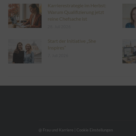
Karrierestrategie im Herbst:
Warum Qualifizierung jetzt
reine Chefsache ist
28. Juli 2026
Start der Initiative „She
Inspires“
7. Juli 2026
@ Frau und Karriere |
Cookie Einstellungen