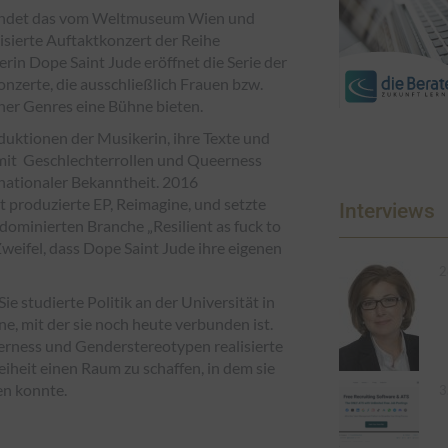
findet das vom Weltmuseum Wien und
sierte Auftaktkonzert der Reihe
lerin Dope Saint Jude eröffnet die Serie der
nzerte, die ausschließlich Frauen bzw.
er Genres eine Bühne bieten.
ktionen der Musikerin, ihre Texte und
 mit Geschlechterrollen und Queerness
ernationaler Bekanntheit. 2016
bst produzierte EP, Reimagine, und setzte
Interviews
rdominierten Branche „Resilient as fuck to
weifel, dass Dope Saint Jude ihre eigenen
2
e studierte Politik an der Universität in
e, mit der sie noch heute verbunden ist.
rness und Genderstereotypen realisierte
eiheit einen Raum zu schaffen, in dem sie
en konnte.
3