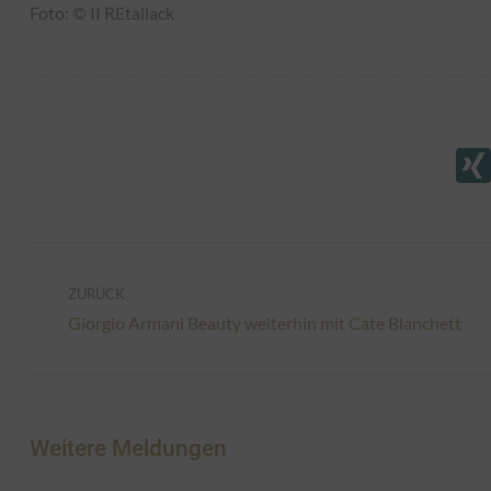
Foto: © II REtallack
Kommentarnavigation
ZURÜCK
Vorheriger
Giorgio Armani Beauty weiterhin mit Cate Blanchett
Beitrag:
Weitere Meldungen