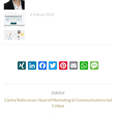
3. Februar 2026
XING
LinkedIn
Facebook
Twitter
Pinterest
Email
Whats
Mes
Kommentarnavigation
ZURÜCK
Carina Reile neuer Head of Marketing & Communications bei
Vorheriger
Coface
Beitrag: