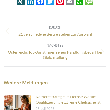
XING
LinkedIn
Facebook
Twitter
Pinterest
Email
Whats
Mes
Kommentarnavigation
ZURÜCK
Vorheriger
21 verschiedene Berufe stehen zur Auswahl
Beitrag:
NÄCHSTES
Österreichs Top-Juristinnen sehen Handlungsbedarf bei
Nächster
Gleichstellung
Beitrag:
Weitere Meldungen
Karrierestrategie im Herbst: Warum
Qualifizierung jetzt reine Chefsache ist
28. Juli 2026