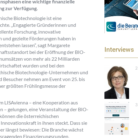
sphasen eine wichtige finanzielle
ng zur Verfügung.
hische Biotechnologie ist eine
ichte. „Engagierte Gründerinnen und
ellente Forschung, innovative
und gezielte Förderungen haben in
entstehen lassen“, sagt Margarete
Interviews
haftsstandort bei der Eröffnung der BIO-
henumsätzen von mehr als 22 Milliarden
rwirtschaftet wurden und bei den
2
eichische Biotechnologie-Unternehmen und
d Besucher nehmen am Event von 25. bis
sher größten Frühlingsmesse der
orm LISAvienna – eine Kooperation aus
3
n – gelungen, eine Veranstaltung der BIO-
können die österreichischen
nnovationskraft in ihnen steckt. Dass sie
er längst bewiesen: Die Branche wächst
usragenden Finanzierungsrunden,