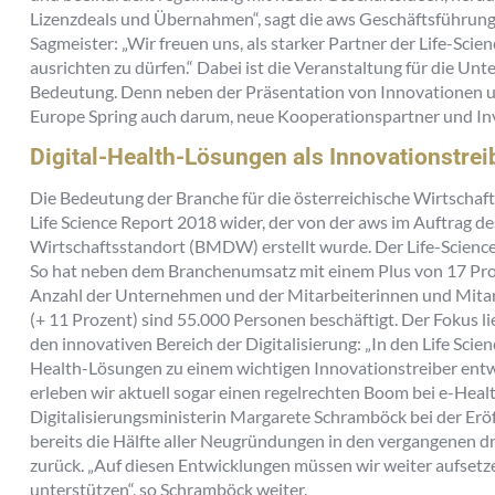
Lizenzdeals und Übernahmen“, sagt die aws Geschäftsführung,
Sagmeister: „Wir freuen uns, als starker Partner der Life-Sc
ausrichten zu dürfen.“ Dabei ist die Veranstaltung für die U
Bedeutung. Denn neben der Präsentation von Innovationen u
Europe Spring auch darum, neue Kooperationspartner und Inv
Digital-Health-Lösungen als Innovationstrei
Die Bedeutung der Branche für die österreichische Wirtschaft
Life Science Report 2018 wider, der von der aws im Auftrag de
Wirtschaftsstandort (BMDW) erstellt wurde. Der Life-Science-
So hat neben dem Branchenumsatz mit einem Plus von 17 Proz
Anzahl der Unternehmen und der Mitarbeiterinnen und Mitarb
(+ 11 Prozent) sind 55.000 Personen beschäftigt. Der Fokus l
den innovativen Bereich der Digitalisierung: „In den Life Scie
Health-Lösungen zu einem wichtigen Innovationstreiber entwi
erleben wir aktuell sogar einen regelrechten Boom bei e-Hea
Digitalisierungsministerin Margarete Schramböck bei der Erö
bereits die Hälfte aller Neugründungen in den vergangenen dr
zurück. „Auf diesen Entwicklungen müssen wir weiter aufsetz
unterstützen“, so Schramböck weiter.