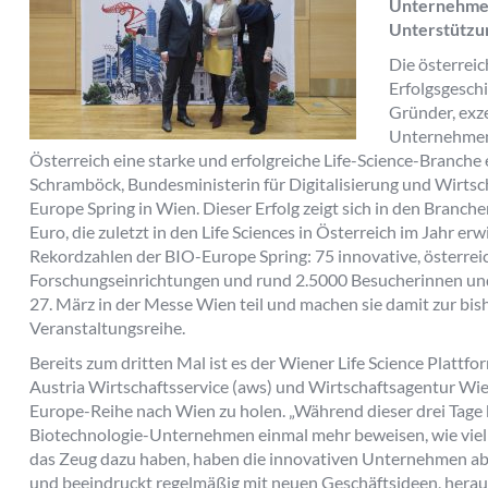
Unternehmen
Unterstützu
Die österreic
Erfolgsgesch
Gründer, exz
Unternehmen 
Österreich eine starke und erfolgreiche Life-Science-Branche 
Schramböck, Bundesministerin für Digitalisierung und Wirtsc
Europe Spring in Wien. Dieser Erfolg zeigt sich in den Branc
Euro, die zuletzt in den Life Sciences in Österreich im Jahr e
Rekordzahlen der BIO-Europe Spring: 75 innovative, österr
Forschungseinrichtungen und rund 2.5000 Besucherinnen un
27. März in der Messe Wien teil und machen sie damit zur bi
Veranstaltungsreihe.
Bereits zum dritten Mal ist es der Wiener Life Science Plattf
Austria Wirtschaftsservice (aws) und Wirtschaftsagentur Wie
Europe-Reihe nach Wien zu holen. „Während dieser drei Tage 
Biotechnologie-Unternehmen einmal mehr beweisen, wie viel I
das Zeug dazu haben, haben die innovativen Unternehmen ab
und beeindruckt regelmäßig mit neuen Geschäftsideen, hera