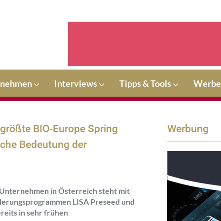
rnehmen
Interviews
Tipps & Tools
Werbe
 größte BIO-Europe Spring
Werbung
liche Bedeutung der
Unternehmen in Österreich steht mit
derungsprogrammen LISA Preseed und
reits in sehr frühen