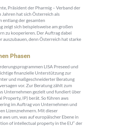
nte, Präsident der Pharmig – Verband der
Jahren hat sich Österreich als
n entlang der gesamten
 zeigt sich beispielsweise am großen
rn zu kooperieren. Der Auftrag dabei
ter auszubauen, denn Österreich hat starke
ühen Phasen
Förderungsprogrammen LISA Preseed und
chtige finanzielle Unterstützung zur
nter und maßgeschneiderter Beratung
ersagen vor. Zur Beratung zählt zum
ws Unternehmen gezielt und fundiert über
 Property, IP) berät. So führen aws
ering im Auftrag von Unternehmen und
len Lizenznehmern. Mit dieser
 aws um, was auf europäischer Ebene in
ion of intellectual property in the EU“ der