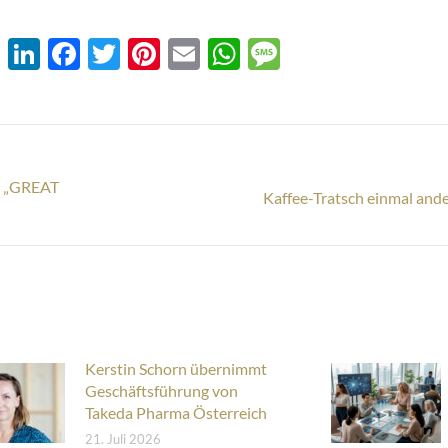
XING
LinkedIn
Facebook
Twitter
Pinterest
Email
WhatsApp
Message
um „GREAT
Nächster
Kaffee-Tratsch einmal ande
Beitrag:
Kerstin Schorn übernimmt
Geschäftsführung von
Takeda Pharma Österreich
21. Juli 2026