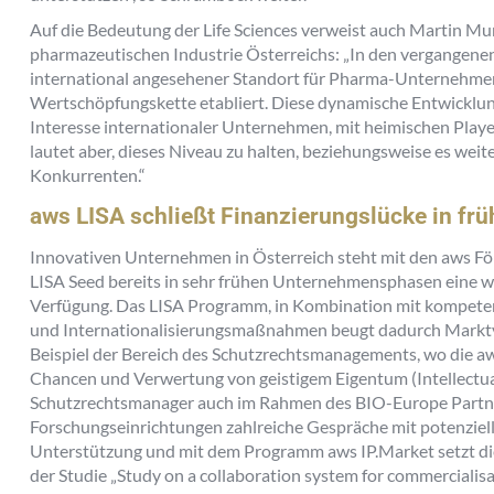
Auf die Bedeutung der Life Sciences verweist auch Martin Mu
pharmazeutischen Industrie Österreichs: „In den vergangenen 
international angesehener Standort für Pharma-Unternehme
Wertschöpfungskette etabliert. Diese dynamische Entwicklung
Interesse internationaler Unternehmen, mit heimischen Playe
lautet aber, dieses Niveau zu halten, beziehungsweise es wei
Konkurrenten.“
aws LISA schließt Finanzierungslücke in fr
Innovativen Unternehmen in Österreich steht mit den aws 
LISA Seed bereits in sehr frühen Unternehmensphasen eine wi
Verfügung. Das LISA Programm, in Kombination mit kompete
und Internationalisierungsmaßnahmen beugt dadurch Marktv
Beispiel der Bereich des Schutzrechtsmanagements, wo die a
Chancen und Verwertung von geistigem Eigentum (Intellectual
Schutzrechtsmanager auch im Rahmen des BIO-Europe Partn
Forschungseinrichtungen zahlreiche Gespräche mit potenziel
Unterstützung und mit dem Programm aws IP.Market setzt die
der Studie „Study on a collaboration system for commercialisat