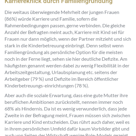
Karriereknick durch Familiengründung
Die weitaus überwiegende Mehrheit der jungen Frauen
(86%) würde Karriere und Familie, sofern die
Rahmenbedingungen passen, gerne verbinden. Die gleiche
Anzahl der Befragten meint auch, Karriere mit Kind sei für
Frauen nur dann möglich, wenn der Partner mitzieht und sich
stark in die Kinderbetreuung einbringt. Denn selbst wenn
Familiengründung als persönliche Option für die meisten
noch in der Ferne liegt, sehen sie hier deutliche Defizite. Am
häufigsten genannt werden dabei zu wenig Flexibilität in der
Arbeitszeitgestaltung, Urlaubsplanung etc. seitens der
Arbeitgeber (79 %) und Defizite im Bereich öffentlicher
Kinderbetreuungs-einrichtungen (78 %).
Aber auch die soziale Erwartung, dass eine gute Mutter ihre
beruflichen Ambitionen zurückstellt, nennen immer noch
68% als Hindernis. Da ist es wenig verwunderlich, dass jede
Zweite in der Befragung meint, Frauen müssen sich zwischen
Karriere und Kind entscheiden. Das rührt auch daher, weil es
in ihrem persönlichen Umfeld dafür kaum Vorbilder gibt und
auch von Seiten der Wirtschaft wenige Role-Models gezeigt