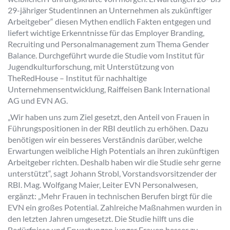
29-jähriger Studentinnen an Unternehmen als zukünftiger
Arbeitgeber“ diesen Mythen endlich Fakten entgegen und
liefert wichtige Erkenntnisse für das Employer Branding,
Recruiting und Personalmanagement zum Thema Gender
Balance. Durchgeführt wurde die Studie vom Institut für
Jugendkulturforschung, mit Unterstützung von
TheRedHouse – Institut für nachhaltige
Unternehmensentwicklung, Raiffeisen Bank International
AG und EVN AG.
„Wir haben uns zum Ziel gesetzt, den Anteil von Frauen in
Führungspositionen in der RBI deutlich zu erhöhen. Dazu
benötigen wir ein besseres Verständnis darüber, welche
Erwartungen weibliche High Potentials an ihren zukünftigen
Arbeitgeber richten. Deshalb haben wir die Studie sehr gerne
unterstützt“, sagt Johann Strobl, Vorstandsvorsitzender der
RBI. Mag. Wolfgang Maier, Leiter EVN Personalwesen,
ergänzt: „Mehr Frauen in technischen Berufen birgt für die
EVN ein großes Potential. Zahlreiche Maßnahmen wurden in
den letzten Jahren umgesetzt. Die Studie hilft uns die
Bedürfnisse und Erwartungen junger Frauen besser zu