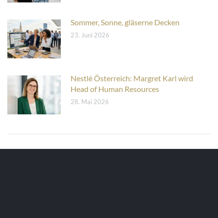
Sommer, Sonne, gläserne Decken
23. Juni 2026
Nestlé Österreich: Margret Karl wird
Head of Human Resources
28. Mai 2026