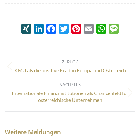
XING
LinkedIn
Facebook
Twitter
Pinterest
Email
Whats
Mes
Kommentarnavigation
ZURÜCK
Vorheriger
KMU als die positive Kraft in Europa und Österreich
Beitrag:
NÄCHSTES
Internationale Finanzinstitutionen als Chancenfeld für
Nächster
österreichische Unternehmen
Beitrag:
Weitere Meldungen