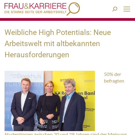
Search:
Weibliche High Potentials: Neue
Arbeitswelt mit altbekannten
Herausforderungen
50% der
befragten
Studentinnen zwischen 20 und 29 Jahren sind der Meinung,