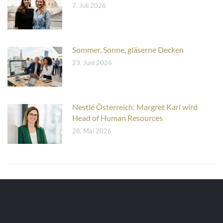
7. Juli 2026
Sommer, Sonne, gläserne Decken
23. Juni 2026
Nestlé Österreich: Margret Karl wird
Head of Human Resources
28. Mai 2026