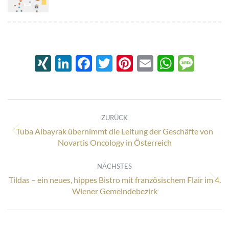
XING
LinkedIn
Facebook
Twitter
Pinterest
Email
Whats
Mes
Kommentarnavigation
ZURÜCK
Tuba Albayrak übernimmt die Leitung der Geschäfte von
Vorheriger
Novartis Oncology in Österreich
Beitrag:
NÄCHSTES
Tildas – ein neues, hippes Bistro mit französischem Flair im 4.
Nächster
Wiener Gemeindebezirk
Beitrag: