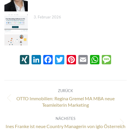
3. Februar 2026
XING
LinkedIn
Facebook
Twitter
Pinterest
Email
Whats
Mes
Kommentarnavigation
ZURÜCK
OTTO Immobilien: Regina Gremel MA MBA neue
Vorheriger
Teamleiterin Marketing
Beitrag:
NÄCHSTES
Nächster
Ines Franke ist neue Country Managerin von iglo Österreich