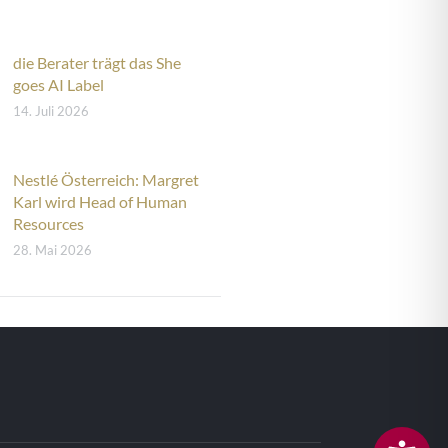
die Berater trägt das She
goes AI Label
14. Juli 2026
Nestlé Österreich: Margret
Karl wird Head of Human
Resources
28. Mai 2026