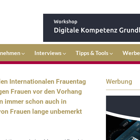
rnehmen
Interviews
Tipps & Tools
Werbe
n Internationalen Frauentag
Werbung
igen Frauen vor den Vorhang
n immer schon auch in
 von Frauen lange unbemerkt