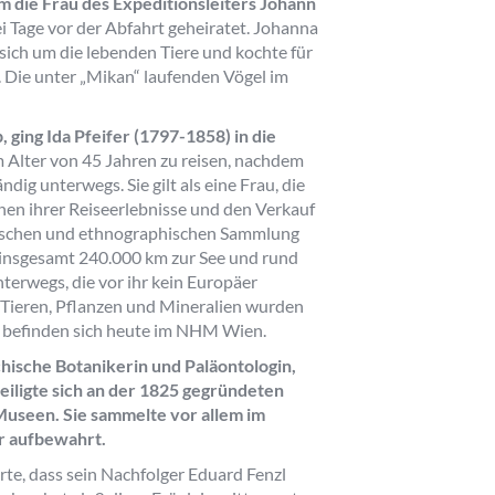
m die Frau des Expeditionsleiters Johann
ei Tage vor der Abfahrt geheiratet. Johanna
 sich um die lebenden Tiere und kochte für
 Die unter „Mikan“ laufenden Vögel im
, ging Ida Pfeifer (1797-1858) in die
m Alter von 45 Jahren zu reisen, nachdem
dig unterwegs. Sie gilt als eine Frau, die
nen ihrer Reiseerlebnisse und den Verkauf
anischen und ethnographischen Sammlung
, insgesamt 240.000 km zur See und rund
terwegs, die vor ihr kein Europäer
n Tieren, Pflanzen und Mineralien wurden
d befinden sich heute im NHM Wien.
chische Botanikerin und Paläontologin,
teiligte sich an der 1825 gegründeten
useen. Sie sammelte vor allem im
r aufbewahrt.
te, dass sein Nachfolger Eduard Fenzl