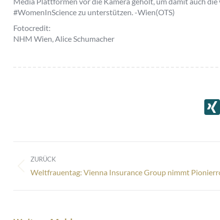
Media Plattformen vor die Kamera geholt, um damit auch d
#WomenInScience zu unterstützen. -Wien(OTS)
Fotocredit:
NHM Wien, Alice Schumacher
Kommentarnavigation
ZURÜCK
Vorheriger
Weltfrauentag: Vienna Insurance Group nimmt Pionierro
Beitrag: