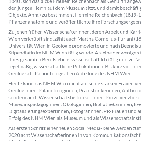
1840 „sich das dicke Fräulein Reichenbach als Gehülfin angew
den jungen Herrn auf dem Museum sitzt, und damit beschäftigt
Objekte, Anm.) zu bestimmen“. Hermine Reichenbach (1819-19
Pflanzenanatomie und veröffentlichte ihre Forschungsergeb
Zu jenen frühen Wissenschafterinnen, deren Arbeit und Karr
Wien verknüpft sind, zählt auch Martha Cornelius-Furlani (18
Universität Wien in Geologie promovierte und nach Beendigu
Stipendiatin im NHM Wien tätig wurde. Als eine der wenigen
ihres gesamten Berufslebens wissenschaftlich tätig und ver
regelmäßig wissenschaftliche Publikationen. Bis kurz vor ihrem
Geologisch-Paläontologischen Abteilung des NHM Wien.
Heute kann das NHM Wien nicht auf seine starken Frauen ver
Geologinnen, Paläontologinnen, Prähistorikerinnen, Anthrop
sondern auch Wissenschaftshistorikerinnen, Provenienzforsc
Museumspädagoginnen, Ökologinnen, Bibliothekarinnen, Eve
Digitalisierungsexpertinnen, Fotografinnen, PR-Frauen und 
Erfolg des NHM Wien als Museum und als Wissenschaftsinstit
Als ersten Schritt einer neuen Social Media-Reihe werden zu
2020 acht Wissenschafterinnen in von Kommunikationsfachfra