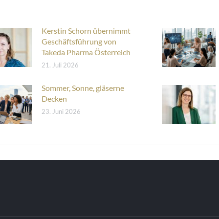
Kerstin Schorn übernimmt
Geschäftsführung von
Takeda Pharma Österreich
21. Juli 2026
Sommer, Sonne, gläserne
Decken
23. Juni 2026