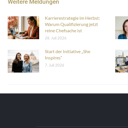
Weitere Meldungen
Karrierestrategie im Herbst:
Warum Qualifizierung jetzt
reine Chefsache ist
28. Juli 2026
Start der Initiative „She
Inspires“
7. Juli 2026