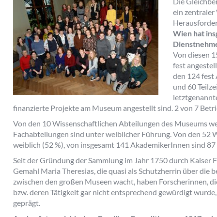
Die Gleichbe
ein zentraler
Herausforder
Wien hat in
Dienstnehmer
Von diesen 1
fest angestel
den 124 fest 
und 60 Teilze
letztgenannt
finanzierte Projekte am Museum angestellt sind. 2 von 7 Betri
Von den 10 Wissenschaftlichen Abteilungen des Museums werd
Fachabteilungen sind unter weiblicher Führung. Von den 52
weiblich (52 %), von insgesamt 141 AkademikerInnen sind 87 
Seit der Gründung der Sammlung im Jahr 1750 durch Kaiser Fr
Gemahl Maria Theresias, die quasi als Schutzherrin über die
zwischen den großen Museen wacht, haben Forscherinnen, die
bzw. deren Tätigkeit gar nicht entsprechend gewürdigt wurde
geprägt.