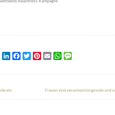
ie weltweite Awareness-Kampagne
XING
LinkedIn
Facebook
Twitter
Pinterest
Email
WhatsApp
Message
Nächster
lle ein
Frauen sind verantwortungsvolle und na
Beitrag: