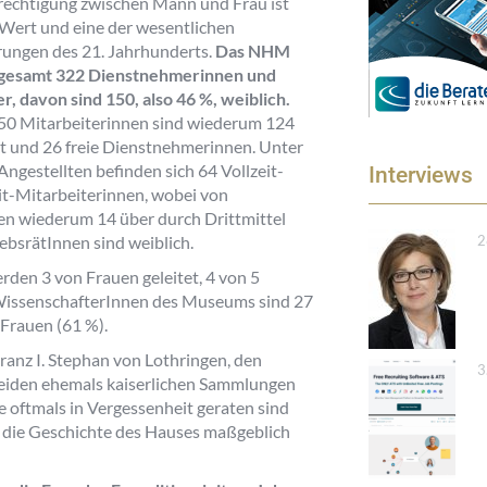
rechtigung zwischen Mann und Frau ist
 Wert und eine der wesentlichen
ungen des 21. Jahrhunderts.
Das NHM
sgesamt 322 Dienstnehmerinnen und
, davon sind 150, also 46 %, weiblich.
50 Mitarbeiterinnen sind wiederum 124
lt und 26 freie Dienstnehmerinnen. Unter
Angestellten befinden sich 64 Vollzeit-
Interviews
it-Mitarbeiterinnen, wobei von
en wiederum 14 über durch Drittmittel
ebsrätInnen sind weiblich.
2
en 3 von Frauen geleitet, 4 von 5
 WissenschafterInnen des Museums sind 27
Frauen (61 %).
anz I. Stephan von Lothringen, den
3
 beiden ehemals kaiserlichen Sammlungen
 oftmals in Vergessenheit geraten sind
, die Geschichte des Hauses maßgeblich