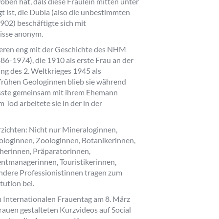
oben hat, daß diese Fräulein mitten unter
 ist, die Dubia (also die unbestimmten
02) beschäftigte sich mit
nisse anonym.
ieren eng mit der Geschichte des NHM
86-1974), die 1910 als erste Frau an der
ng des 2. Weltkrieges 1945 als
 frühen Geologinnen blieb sie während
fasste gemeinsam mit ihrem Ehemann
 Tod arbeitete sie in der in der
zichten: Nicht nur Mineraloginnen,
ologinnen, Zoologinnen, Botanikerinnen,
herinnen, Präparatorinnen,
ntmanagerinnen, Touristikerinnen,
andere Professionistinnen tragen zum
ution bei.
m Internationalen Frauentag am 8. März
uen gestalteten Kurzvideos auf Social