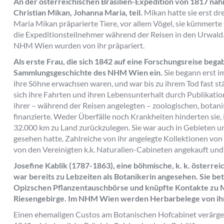
An der österreichischen Brasilien-Expedition von 1817 nah
Christian Mikan, Johanna Maria, teil.
Mikan hatte sie erst dr
Maria Mikan präparierte Tiere, vor allem Vögel, sie kümmerte
die Expeditionsteilnehmer während der Reisen in den Urwald.
NHM Wien wurden von ihr präpariert.
Als erste Frau, die sich 1842 auf eine Forschungsreise begab
Sammlungsgeschichte des NHM Wien ein.
Sie begann erst i
ihre Söhne erwachsen waren, und war bis zu ihrem Tod fast stän
sich ihre Fahrten und ihren Lebensunterhalt durch Publikatio
ihrer – während der Reisen angelegten – zoologischen, bot
finanzierte. Weder Überfälle noch Krankheiten hinderten sie
32.000 km zu Land zurückzulegen. Sie war auch in Gebieten un
gesehen hatte. Zahlreiche von ihr angelegte Kollektionen vo
von den Vereinigten k.k. Naturalien-Cabineten angekauft un
Josefine Kablik (1787-1863), eine böhmische, k. k. österrei
war bereits zu Lebzeiten als Botanikerin angesehen. Sie be
Opizschen Pflanzentauschbörse und knüpfte Kontakte zu M
Riesengebirge. Im NHM Wien werden Herbarbelege von ih
Einen ehemaligen Custos am Botanischen Hofcabinet verärger