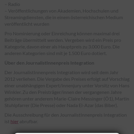
– Radio
– Veröffentlichungen von Akademien, Hochschulen und
Streamingdiensten, die in einem österreichischen Medium
veröffentlicht wurden
Pro Nominierung oder Einreichung können maximal drei
Beiträge übermittelt werden. Vergeben wird ein Preis pro
Kategorie, davon einer als Hauptpreis zu 3.000 Euro. Die
anderen Kategorien sind mit je 1.500 Euro dotiert.
Über den JournalistInnenpreis Integration
Der JournalistInnenpreis Integration wird seit dem Jahr
2012 verliehen. Die Vergabe des Preises erfolgt auf Vorschlag
einer unabhängigen Expert/innenjury unter Vorsitz von Hans
Winkler. Zu den Preisträger/innen der vergangenen Jahre
gehören unter anderem Marie-Claire Messinger (Ö1), Martin
Stuhlpfarrer (Die Presse) oder Nada El-Azar (das Biber).
Die Ausschreibung für den JournalistInnenpreis Integration
ist
hier
abrufbar.