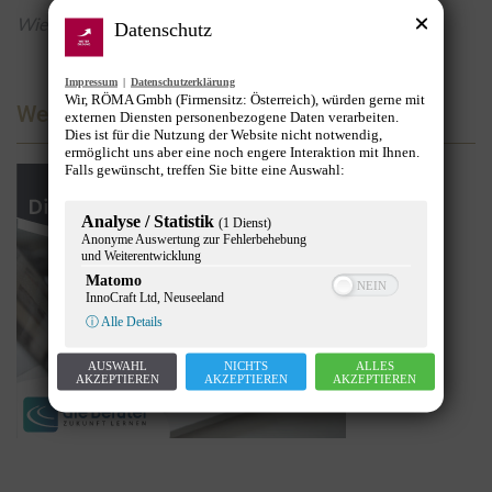
Wien (OTS) –
Foto
: ÖIF/youtube
Datenschutz
Impressum
|
Datenschutzerklärung
Wir, RÖMA Gmbh (Firmensitz: Österreich), würden gerne mit
Werbung
externen Diensten personenbezogene Daten verarbeiten.
Dies ist für die Nutzung der Website nicht notwendig,
ermöglicht uns aber eine noch engere Interaktion mit Ihnen.
Falls gewünscht, treffen Sie bitte eine Auswahl:
Analyse / Statistik
(1 Dienst)
Anonyme Auswertung zur Fehlerbehebung
und Weiterentwicklung
Matomo
InnoCraft Ltd, Neuseeland
ⓘ Alle Details
AUSWAHL
NICHTS
ALLES
AKZEPTIEREN
AKZEPTIEREN
AKZEPTIEREN