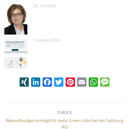
28. Juni 2026
3. Februar 2026
XING
LinkedIn
Facebook
Twitter
Pinterest
Email
Whats
Mes
Kommentarnavigation
ZURÜCK
Rekordbudget ermöglicht mehr Green Jobs bei der Salzburg
Vorheriger
AG