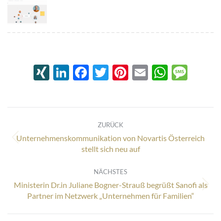
XING
LinkedIn
Facebook
Twitter
Pinterest
Email
Whats
Mes
Kommentarnavigation
ZURÜCK
Unternehmenskommunikation von Novartis Österreich
Vorheriger
stellt sich neu auf
Beitrag:
NÄCHSTES
Ministerin Dr.in Juliane Bogner-Strauß begrüßt Sanofi als
Nächster
Partner im Netzwerk „Unternehmen für Familien“
Beitrag: