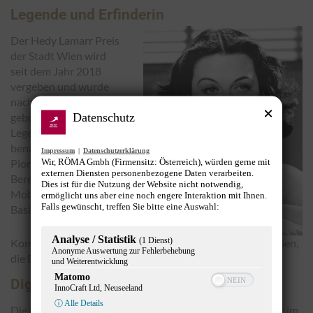
Legende und Erfinderin
Der Hedy Lamarr Preis
der Stadt Wien wird
seit dem Jahr 2018
vergeben und wurde
nach der in Wien
Datenschutz
geborenen Hollywood-
Legende Hedy Lamarr
benannt, deren
Impressum
|
Datenschutzerklärung
Wir, RÖMA Gmbh (Firmensitz: Österreich), würden gerne mit
Pionierarbeit im
externen Diensten personenbezogene Daten verarbeiten.
Bereich der
Dies ist für die Nutzung der Website nicht notwendig,
Mobilfunktechnik als
ermöglicht uns aber eine noch engere Interaktion mit Ihnen.
Falls gewünscht, treffen Sie bitte eine Auswahl:
Basis der heutigen
Analyse / Statistik
(1 Dienst)
Kommunikationstechnik dient. Sie erfand jene Technologien,
Anonyme Auswertung zur Fehlerbehebung
die Bluetooth und WLAN ermöglichen.
und Weiterentwicklung
Matomo
Digital Days 2021
InnoCraft Ltd, Neuseeland
ⓘ Alle Details
Die Hedy Lamarr Preisträgerin 2021 wird am 19. Oktober im