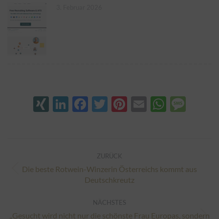
3. Februar 2026
XING
LinkedIn
Facebook
Twitter
Pinterest
Email
Whats
Mes
Kommentarnavigation
ZURÜCK
Die beste Rotwein-Winzerin Österreichs kommt aus
Vorheriger
Deutschkreutz
Beitrag:
NÄCHSTES
„Gesucht wird nicht nur die schönste Frau Europas, sondern