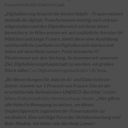
Frauenstadträtin Kathrin Gaál.
„Digitalisierung braucht die besten Köpfe – Frauen müssen
deshalb die digitale Transformation künftig noch stärker
mitgestalten und den Digitalbereich mit ihren Ideen
bereichern. In Wien setzen wir auf zusätzliche Anreize für
Mädchen und junge Frauen, damit diese eine Ausbildung
und berufliche Laufbahn im Digitalbereich starten und
holen mit dem Hedy Lamarr Preis heimische IT-
Pionierinnen vor den Vorhang. So kommen wir unserem
Ziel, Digitalisierungshauptstadt zu werden, ein großes
Stück näher“,
so Digitalisierungsstadträtin Ulli Sima.
„Bei Bewerbungen für Jobs im AI- und Data-Science-
Sektor stammt nur 1 Prozent von Frauen: Das ist der
erschütternde Befund eines UNESCO-Berichts“,
erklärt
Wiens Kulturstadträtin Veronica Kaup-Hasler.
„Hier gilt es,
alle Hebel in Bewegung zu setzen, um dieses
Ungleichgewicht zugunsten der Frauen positiv zu
verändern. Eine wichtige Form der Sichtbarmachung sind
Role-Models. Vorbilder wie die Hedy Lamarr-