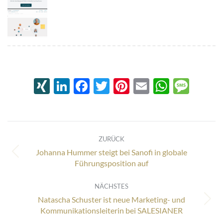
XING
LinkedIn
Facebook
Twitter
Pinterest
Email
Whats
Mes
Kommentarnavigation
ZURÜCK
Johanna Hummer steigt bei Sanofi in globale
Vorheriger
Führungsposition auf
Beitrag:
NÄCHSTES
Natascha Schuster ist neue Marketing- und
Nächster
Kommunikationsleiterin bei SALESIANER
Beitrag: