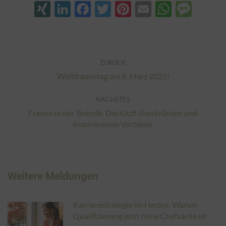
XING
LinkedIn
Facebook
Twitter
Pinterest
Email
Whats
Mes
Kommentarnavigation
ZURÜCK
Vorheriger
Weltfrauentag am 8. März 2025!
Beitrag:
NÄCHSTES
Frauen in der Technik: Die Kluft überbrücken und
Nächster
inspirierende Vorbilder
Beitrag:
Weitere Meldungen
Karrierestrategie im Herbst: Warum
Qualifizierung jetzt reine Chefsache ist