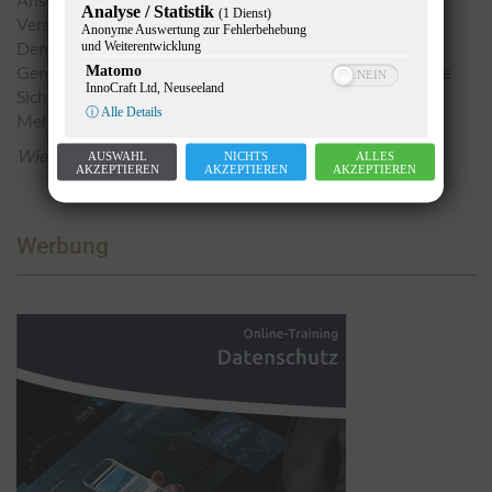
Analyse / Statistik
(1 Dienst)
Versicherungslösungen sind.
Anonyme Auswertung zur Fehlerbehebung
Denn mit maßgeschneiderten Angeboten begleiten die
und Weiterentwicklung
Generali ihre Kundinnen ein Leben lang und gibt ihnen die
Matomo
InnoCraft Ltd, Neuseeland
Sicherheit, die sie brauchen, um ihre Ziele zu erreichen.
ⓘ Alle Details
Mehr unter:
https://www.generali.at/sicher-wachsen/
Wien (OTS)
, Foto: Redaktion
AUSWAHL
NICHTS
ALLES
AKZEPTIEREN
AKZEPTIEREN
AKZEPTIEREN
Werbung