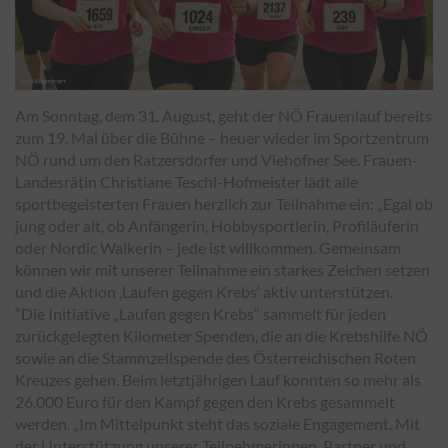
Am Sonntag, dem 31. August, geht der NÖ Frauenlauf bereits
zum 19. Mal über die Bühne – heuer wieder im Sportzentrum
NÖ rund um den Ratzersdorfer und Viehofner See. Frauen-
Landesrätin Christiane Teschl-Hofmeister lädt alle
sportbegeisterten Frauen herzlich zur Teilnahme ein: „Egal ob
jung oder alt, ob Anfängerin, Hobbysportlerin, Profiläuferin
oder Nordic Walkerin – jede ist willkommen. Gemeinsam
können wir mit unserer Teilnahme ein starkes Zeichen setzen
und die Aktion ‚Laufen gegen Krebs‘ aktiv unterstützen.
“Die Initiative „Laufen gegen Krebs“ sammelt für jeden
zurückgelegten Kilometer Spenden, die an die Krebshilfe NÖ
sowie an die Stammzellspende des Österreichischen Roten
Kreuzes gehen. Beim letztjährigen Lauf konnten so mehr als
26.000 Euro für den Kampf gegen den Krebs gesammelt
werden. „Im Mittelpunkt steht das soziale Engagement. Mit
der Unterstützung unserer Teilnehmerinnen, Partner und