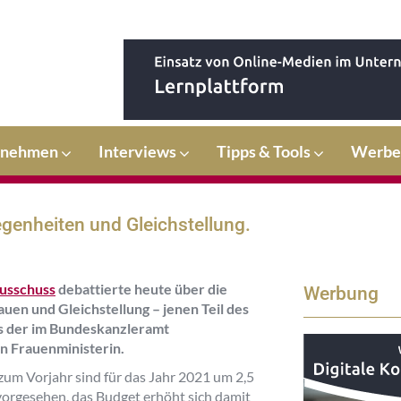
rnehmen
Interviews
Tipps & Tools
Werbe
genheiten und Gleichstellung.
usschuss
debattierte heute über die
Werbung
auen und Gleichstellung – jenen Teil des
 der im Bundeskanzleramt
n Frauenministerin.
zum Vorjahr sind für das Jahr 2021 um 2,5
vorgesehen, das Budget erhöht sich damit