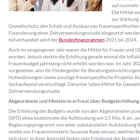
auf nunmehr 1
Die Mittel so
zur Stärkung 
Gewaltschutz, den Erhalt und Ausbau von frauenspezifischen
Finanzierung einer Zeitverwendungsstudie eingesetzt werde
mitverhandelt wird der
Bundesfinanzrahmen
2021 bis 2024.
Auch im vergangenen Jahr waren die Mittel für Frauen und Gl
worden. Jedoch deckte die Erhöhung gerade einmal die Inflat
Frauenbudget jahrelang nicht erhöht worden war. Im Jahr 2021
vorgesehen, also für Fördergelder für Beratungseinrichtung
Notwohnungen sowie sonstige frauenspezifische Projekte. Run
Sachaufwand veranschlagt. Darunter fallen Mittel für Gewalts
Zeitverwendungsstudie.
Abgeordnete und Ministerin erfreut über Budgeterhöhung
Die Erhöhung des Budgets wurde von den Abgeordneten posit
(SPÖ) etwa bezeichnete die Aufstockung um 2,5 Mio. € als „sehr
Regierungsprogramm von einer substanziellen Aufstockung fü
wollte von Frauenministerin Susanne Raab wissen, welcher Bet
sich stolz, in ihrer Amtszeit bisher eine Erhöhung des Budget