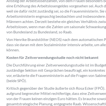
Anstieg der Arbeitslosenzahlen, von dem Frauen besonders bet
eine Erhöhung des Arbeitslosengeldes vorgesehen sei. Auch d
weil sie dafür nicht zuständig sei, so die Frauenministerin. Si
Arbeitsministerin engmaschig beobachten und insbesondere a
Männern achten. Derzeit bestehe ein gleiches Verhältnis zw
Arbeitslosen, wenn man die Zahlen um saisonale Schwankunge
von Bundesland zu Bundesland, so Raab.
Von Henrike Brandstötter (NEOS) nach dem automatischen Pen
dass sie daran mit dem Sozialminister intensiv arbeite, um al
können.
Kosten für Zeitverwendungsstudie noch nicht bekannt
Die Durchführung einer Zeitverwendungsstudie ist im Budget e
zuständige Sektion mit Gesprächen beauftragt, ein konkretes 
vor, erläuterte die Frauenministerin auf die Fragen von Sabi
(beide SPÖ).
Kritisch gegenüber der Studie äußerte sich Rosa Ecker (FPÖ). S
aufgrund begrenzter Mittel rechtfertige, dass eine Zeitverw
von der Frauen keinen einzigen Euro hätten. Es brauche sowohl
gesamtstrategische Planung, entgegnete Raab. Wissenschaftlic