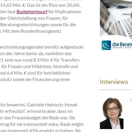
4,65 Mio. €. Das ist ein Plus von 20,6%.
llen laut
Budgetentwurf
für Maßnahmen
der Gleichstellung von Frauen, für
 Beratungseinrichtungen sowie für die
n. Mit dem Bundesfinanzgesetz
eichstellungsagenden bereits aufgestockt
ion der Jahre davor ab, nachdem das
 sind nun rund 8,3 Mio. € für Transfers
en für Frauen und Mädchen, Notrufe und
d 6,4 Mio. € sind für betrieblichen
chutz sowie die Finanzierung einer
Interviews
2
iv bewertet. Gabriele Heinisch-Hosek
 erfreulich“, erinnerte aber, dass im
r das Frauenbudget die Rede war. Sie
rag für sie substanziell wäre. Raab zeigte
s um insgesamt 43% erwirkt zu haben. Sie