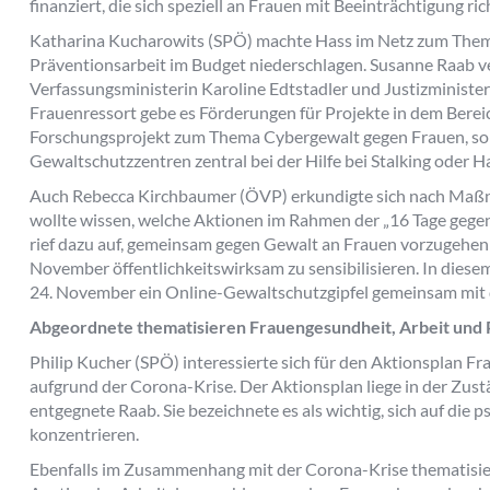
finanziert, die sich speziell an Frauen mit Beeinträchtigung ric
Katharina Kucharowits (SPÖ) machte Hass im Netz zum Them
Präventionsarbeit im Budget niederschlagen. Susanne Raab ve
Verfassungsministerin Karoline Edtstadler und Justizminister
Frauenressort gebe es Förderungen für Projekte in dem Berei
Forschungsprojekt zum Thema Cybergewalt gegen Frauen, so 
Gewaltschutzzentren zentral bei der Hilfe bei Stalking oder H
Auch Rebecca Kirchbaumer (ÖVP) erkundigte sich nach Maßn
wollte wissen, welche Aktionen im Rahmen der „16 Tage gegen
rief dazu auf, gemeinsam gegen Gewalt an Frauen vorzugehen
November öffentlichkeitswirksam zu sensibilisieren. In die
24. November ein Online-Gewaltschutzgipfel gemeinsam mit 
Abgeordnete thematisieren Frauengesundheit, Arbeit und
Philip Kucher (SPÖ) interessierte sich für den Aktionsplan
aufgrund der Corona-Krise. Der Aktionsplan liege in der Zust
entgegnete Raab. Sie bezeichnete es als wichtig, sich auf die
konzentrieren.
Ebenfalls im Zusammenhang mit der Corona-Krise thematisie