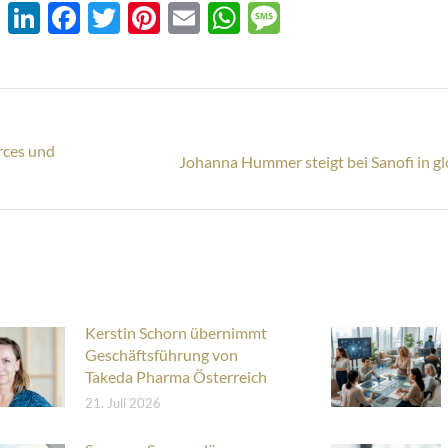
XING
LinkedIn
Facebook
Twitter
Pinterest
Email
WhatsApp
Message
rces und
Nächster
Johanna Hummer steigt bei Sanofi in g
Beitrag:
Kerstin Schorn übernimmt
Geschäftsführung von
Takeda Pharma Österreich
21. Juli 2026