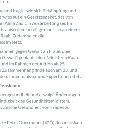
hten.
a und fragte, wie sich Bekämpfung und
rwies auf ein Gesetzespaket, das von
in Alma Zadić in Ausarbeitung sei. Im
ch, außerdem beteilige man sich an einem
Raab. Zudem seien die
ass im Netz.
ahmen gegen Gewalt an Frauen. Sie
 Gewalt“ geplant seien. Ministerin Raab
 und im Rahmen der Aktion ab 25.
sem Zusammenhang finde auch am 23. und
dem Innenminister und ExpertInnen statt.
 Pensionen
 Frauengesundheit und etwaige Änderungen
ändigkeit des Gesundheitsministers,
 psychische Gesundheit von Frauen zu
rte Petra Oberrauner (SPÖ) den massiven