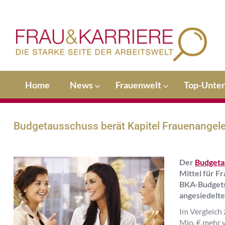
Home
News
Frauenwelt
Top-Unte
Budgetausschuss berät Kapitel Frauenangele
Der
Budgeta
Mittel für Fr
BKA-Budgets
angesiedelte
Im Vergleich 
Mio. € mehr 