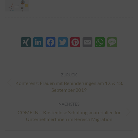
XING
LinkedIn
Facebook
Twitter
Pinterest
Email
Whats
Mes
Kommentarnavigation
ZURÜCK
Konferenz: Frauen mit Behinderungen am 12. & 13.
Vorheriger
September 2019
Beitrag:
NÄCHSTES
COME IN – Kostenlose Schulungsmaterialien für
Nächster
UnternehmerInnen im Bereich Migration
Beitrag: