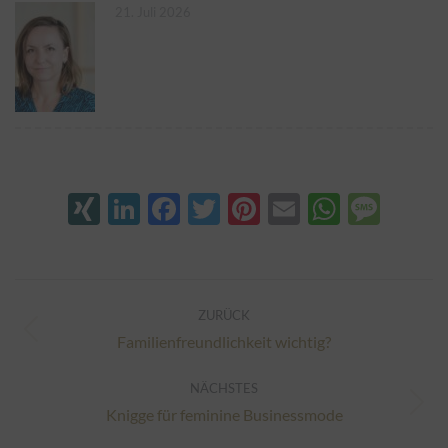
21. Juli 2026
XING
LinkedIn
Facebook
Twitter
Pinterest
Email
Whats
Mes
Kommentarnavigation
ZURÜCK
Vorheriger
Familienfreundlichkeit wichtig?
Beitrag:
NÄCHSTES
Nächster
Knigge für feminine Businessmode
Beitrag: